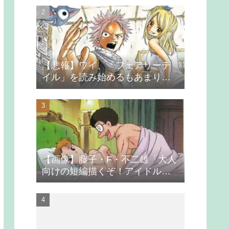
【悲報】ワイ、「フェアリーテ
イル」を読み始めるもあまりの
つまらなさに挫折する
【画像】藤子・F・不二雄「大人
向けの短編描くぞ！アイドルが
無理やり抱かれるシーン入れ
よ」