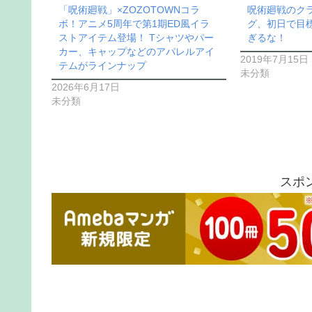
「呪術廻戦」×ZOZOTOWNコラ
呪術廻戦のク
ボ！アニメ5周年で第1期ED風イラ
グ、初日で目
ストアイテム登場！ Tシャツやパー
ぎるな！
カー、キャップなどのアパレルアイ
2019年7月15日
テムがラインナップ
未分類
2026年6月17日
未分類
スポ