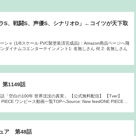
ラS、戦闘S、声優S、シナリオD」←コイツが天下取
シャ (1/8スケール PVC製塗装済完成品)：Amazon商品ページへ飛
ダイナムコエンターテインメント1: 名無しさん 何 2: 名無しさん
 第1149話
149話「空白の100年 世界沈没の真実」 【公式無料配信】 【Tver】
CE ワンピース動画一覧TOPへSource: New feedONE PIECE ...
ュア 第48話