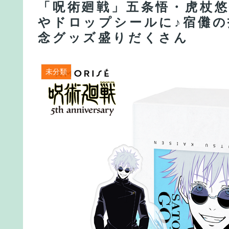
「呪術廻戦」五条悟・虎杖
やドロップシールに♪宿儺の
念グッズ盛りだくさん
未分類