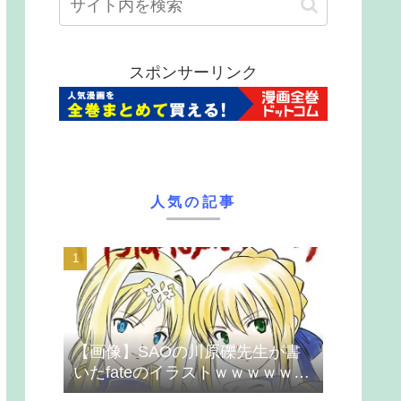
スポンサーリンク
人気の記事
【画像】SAOの川原礫先生が書
いたfateのイラストｗｗｗｗｗｗ
ｗｗｗ