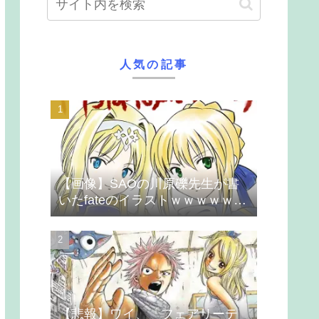
人気の記事
【画像】SAOの川原礫先生が書
いたfateのイラストｗｗｗｗｗｗ
ｗｗｗ
【悲報】ワイ、「フェアリーテ