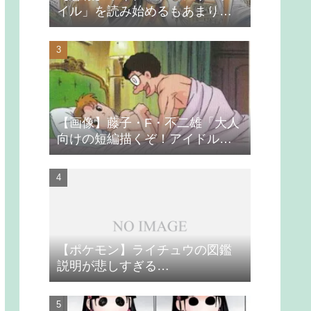
イル」を読み始めるもあまりの
つまらなさに挫折する
【画像】藤子・F・不二雄「大人
向けの短編描くぞ！アイドルが
無理やり抱かれるシーン入れ
よ」
【ポケモン】ライチュウの図鑑
説明が悲しすぎる…