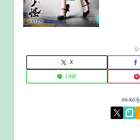
シ
X
LINE
mi-k