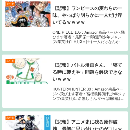
未分類
【悲報】ワンピースの麦わらの一
味、やっぱり明らかに一人だけ浮
いてるｗｗｗｗ
ONE PIECE 105：Amazon商品ページへ飛
びます著者：尾田栄一郎(週刊少年ジャン
プ/集英社)1: 6月3日(土) 一人だけなんか馴
染んでないよな 3: 6月3日(土) 一匹、な 4:
6月3日(土) ロボと骨いらんよな 6: 6...
未分類
【悲報】バトル漫画さん、「寝て
る時に襲えや」問題を解決できな
いｗｗｗ
HUNTER×HUNTER 38：Amazon商品ペー
ジへ飛びます著者：冨樫義博(週刊少年ジャ
ンプ/集英社)1: 名無しさん やっぱ睡眠は最
大の隙やで 2: 名無しさん 仮に起きたとし
てもパフォーマンス落ちてるやろ 3: 名無
しさん うんこ...
未分類
【悲報】アニメ史に残る原作破
壊、最初に思い付いたのがコレｗ