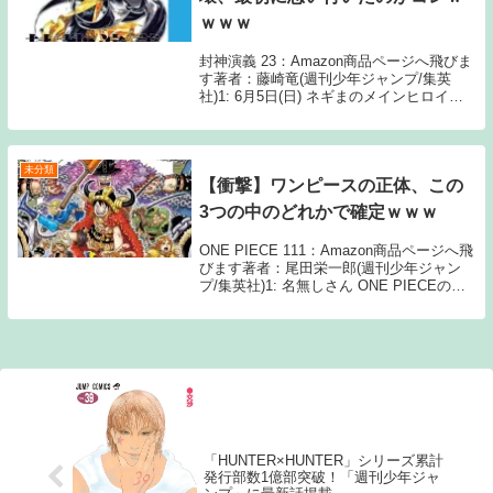
ｗｗｗ
封神演義 23：Amazon商品ページへ飛びま
す著者：藤崎竜(週刊少年ジャンプ/集英
社)1: 6月5日(日) ネギまのメインヒロイン
勝手にコロして火葬🔥 2: 6月5日(日) 封神
演義 3: 6月5日(日) 夢喰いメリー 5: 6月5日
(日...
未分類
【衝撃】ワンピースの正体、この
3つの中のどれかで確定ｗｗｗ
ONE PIECE 111：Amazon商品ページへ飛
びます著者：尾田栄一郎(週刊少年ジャン
プ/集英社)1: 名無しさん ONE PIECEの正
体を3つ考えた。この中のどれかだと思う
①仲間だったんだーーっっ！！！ドン ②こ
の広い海だったんだ...
「HUNTER×HUNTER」シリーズ累計
発行部数1億部突破！「週刊少年ジャ