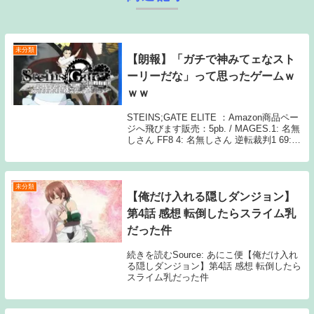
未分類
【朗報】「ガチで神みてェなスト
ーリーだな」って思ったゲームｗ
ｗｗ
STEINS;GATE ELITE ：Amazon商品ペー
ジへ飛びます販売：5pb. / MAGES.1: 名無
しさん FF8 4: 名無しさん 逆転裁判1 69:
名無しさん >>4 これ 713: 名無しさん >>4
確かになあ 5: ...
未分類
【俺だけ入れる隠しダンジョン】
第4話 感想 転倒したらスライム乳
だった件
続きを読むSource: あにこ便【俺だけ入れ
る隠しダンジョン】第4話 感想 転倒したら
スライム乳だった件