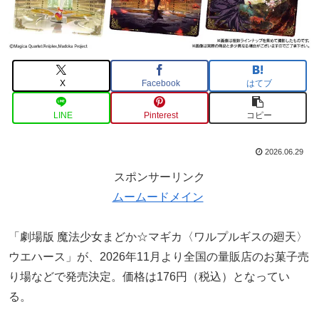
X
Facebook
はてブ
LINE
Pinterest
コピー
2026.06.29
スポンサーリンク
ムームードメイン
「劇場版 魔法少女まどか☆マギカ〈ワルプルギスの廻天〉
ウエハース」が、2026年11月より全国の量販店のお菓子売
り場などで発売決定。価格は176円（税込）となってい
る。