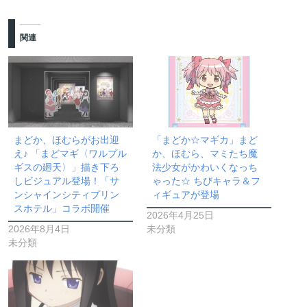
関連
まどか、ほむらがお出迎
「まどか☆マギカ」まど
え♪ 「まどマギ〈ワルプル
か、ほむら、マミたち魔
ギスの廻天〉」描き下ろ
法少女がかわいくなっち
しビジュアル登場！「サ
ゃった☆ ちびキャラ＆フ
ンシャインシティプリン
ィギュアが登場
スホテル」コラボ開催
2026年4月25日
2026年8月4日
未分類
未分類