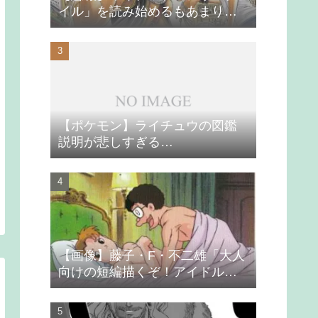
イル」を読み始めるもあまりの
つまらなさに挫折する
【ポケモン】ライチュウの図鑑
説明が悲しすぎる…
【画像】藤子・F・不二雄「大人
向けの短編描くぞ！アイドルが
無理やり抱かれるシーン入れ
よ」