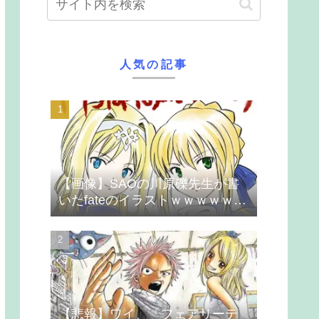
人気の記事
【画像】SAOの川原礫先生が書
いたfateのイラストｗｗｗｗｗｗ
ｗｗｗ
【悲報】ワイ、「フェアリーテ