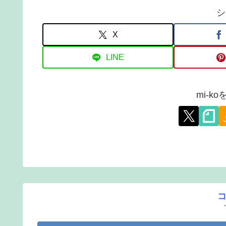
シ
X
LINE
mi-k