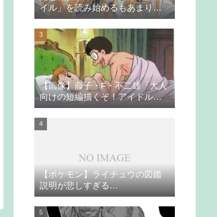
イル」を読み始めるもあまりの
つまらなさに挫折する
【画像】藤子・F・不二雄「大人
向けの短編描くぞ！アイドルが
無理やり抱かれるシーン入れ
よ」
【ポケモン】ライチュウの図鑑
説明が悲しすぎる…