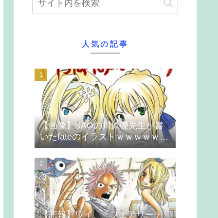
人気の記事
【画像】SAOの川原礫先生が書
いたfateのイラストｗｗｗｗｗｗ
ｗｗｗ
【悲報】ワイ、「フェアリーテ