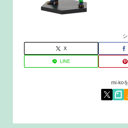
シ
X
LINE
mi-k