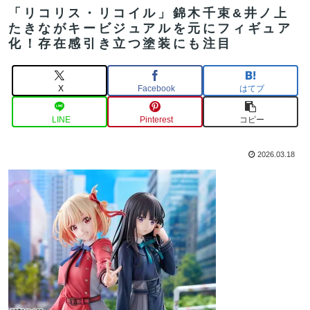
「リコリス・リコイル」錦木千束&井ノ上
たきながキービジュアルを元にフィギュア
化！存在感引き立つ塗装にも注目
X
Facebook
はてブ
LINE
Pinterest
コピー
2026.03.18