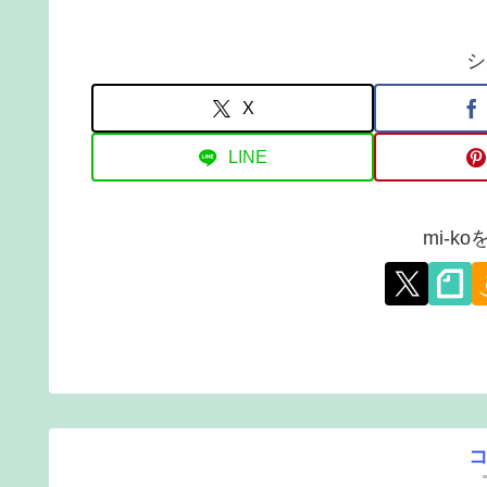
シ
X
LINE
mi-k