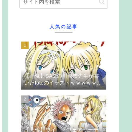
人気の記事
【画像】SAOの川原礫先生が書
いたfateのイラストｗｗｗｗｗｗ
ｗｗｗ
【悲報】ワイ、「フェアリーテ