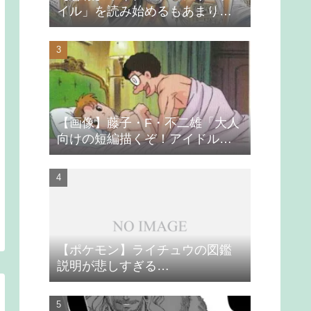
イル」を読み始めるもあまりの
つまらなさに挫折する
【画像】藤子・F・不二雄「大人
向けの短編描くぞ！アイドルが
無理やり抱かれるシーン入れ
よ」
【ポケモン】ライチュウの図鑑
説明が悲しすぎる…