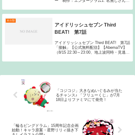
ー 制作：エンターグラム1: 名無しさん
音楽→絵のアニメpvばかり YouTube→最近
伸びてきたYouTuberはほぼvtuber ゲーム→
絵のソシ...
未分類
アイドリッシュセブン Third
BEAT! 第7話
アイドリッシュセブン Third BEAT! 第7話
「接触」【公式無料配信】【AbemaTV】
（8/15 22:30～23:00、地上波同時・見逃し
視聴対象外）【公式有料配信】【Hulu】
【U-NEXT】 【AbemaTV】【dアニメス
ト...
「コジコジ」大きなぬいぐるみが当た
るチャンス♪ 「フリューくじ」が7月
18日よりファミマにて発売！
「輪るピングドラム」15周年記念企画
始動！キャラ原案・星野リリィ描き下
ろしイラスト公開♪