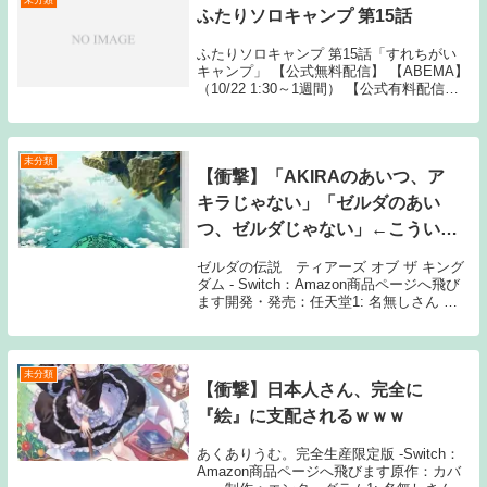
未分類
ふたりソロキャンプ 第15話
ふたりソロキャンプ 第15話「すれちがい
キャンプ」 【公式無料配信】 【ABEMA】
（10/22 1:30～1週間） 【公式有料配信】
【U-NEXT】 【Hulu】 【ABEMA】
【Amazonプライム】 【バンダイ Source:
N...
未分類
【衝撃】「AKIRAのあいつ、ア
キラじゃない」「ゼルダのあい
つ、ゼルダじゃない」←こういう
設定ｗｗｗ
ゼルダの伝説 ティアーズ オブ ザ キング
ダム - Switch：Amazon商品ページへ飛び
ます開発・発売：任天堂1: 名無しさん あ
となんかあるか 2: 名無しさん タフのあい
つ、タフじゃない 23: 名無しさん >>2 な
にっ 65:...
未分類
【衝撃】日本人さん、完全に
『絵』に支配されるｗｗｗ
あくありうむ。完全生産限定版 -Switch：
Amazon商品ページへ飛びます原作：カバ