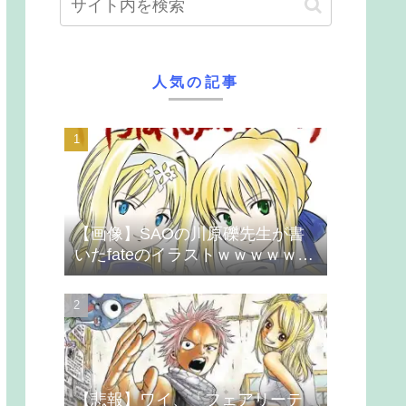
人気の記事
【画像】SAOの川原礫先生が書
いたfateのイラストｗｗｗｗｗｗ
ｗｗｗ
【悲報】ワイ、「フェアリーテ