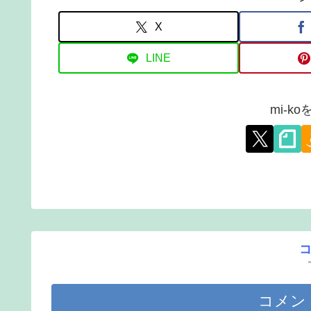
X
LINE
mi-k
コメン