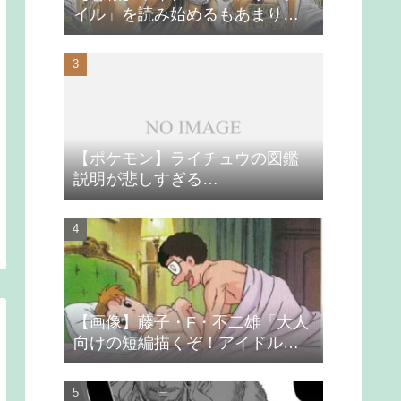
イル」を読み始めるもあまりの
つまらなさに挫折する
【ポケモン】ライチュウの図鑑
説明が悲しすぎる…
【画像】藤子・F・不二雄「大人
向けの短編描くぞ！アイドルが
無理やり抱かれるシーン入れ
よ」