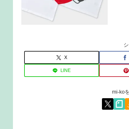
シ
X
LINE
mi-k