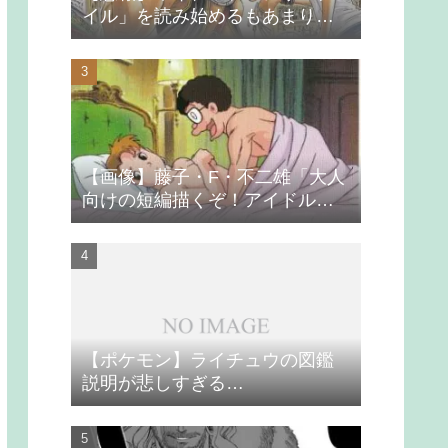
イル」を読み始めるもあまりの
つまらなさに挫折する
【画像】藤子・F・不二雄「大人
向けの短編描くぞ！アイドルが
無理やり抱かれるシーン入れ
よ」
【ポケモン】ライチュウの図鑑
説明が悲しすぎる…