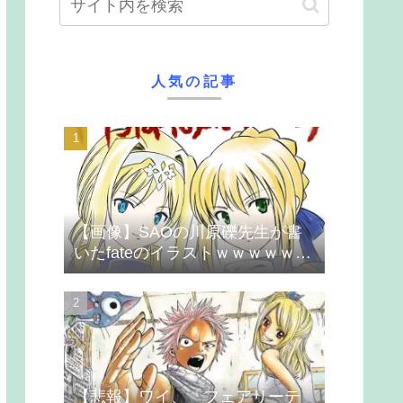
人気の記事
【画像】SAOの川原礫先生が書
いたfateのイラストｗｗｗｗｗｗ
ｗｗｗ
【悲報】ワイ、「フェアリーテ