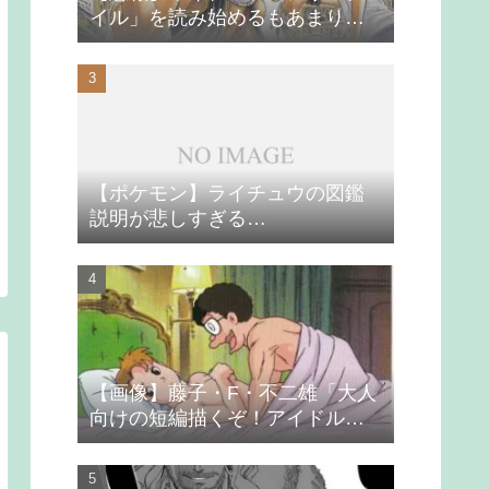
イル」を読み始めるもあまりの
つまらなさに挫折する
【ポケモン】ライチュウの図鑑
説明が悲しすぎる…
【画像】藤子・F・不二雄「大人
向けの短編描くぞ！アイドルが
無理やり抱かれるシーン入れ
よ」