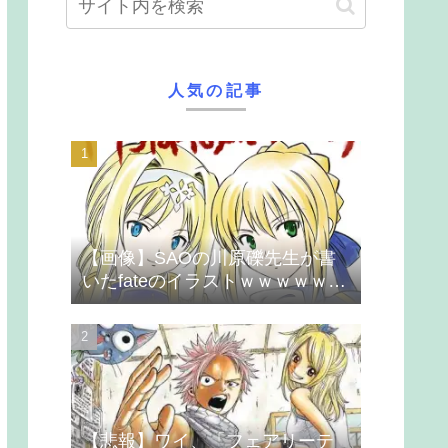
人気の記事
【画像】SAOの川原礫先生が書
いたfateのイラストｗｗｗｗｗｗ
ｗｗｗ
【悲報】ワイ、「フェアリーテ