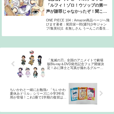
「ルフィ！ゾロ！ウソップの第一
声が謝罪じゃなかったぞ！聞こえ
てるだろ！なあ！」←これさぁ
ONE PIECE 104：Amazon商品ページへ飛
びます著者：尾田栄一郎(週刊少年ジャン
プ/集英社)1: 名無しさん うーんこの畜生 2:
名無しさん まぁ獣やしな 3: 名無しさん い
きなり差別かよチョッピーらしいな 4: 名
無しさん...
「鬼滅の刃」全国のアニメイトで劇場
版Blu-ray＆DVD発売記念フェア開催決
定！みに隊士と写真が撮れるグループ
ショット撮影会も♪
ちいかわと一緒にお勉強♪ 「ちいかわ
夏休みドリル」シリーズに小学3年生
用が登場！これ1冊で1学期の復習はバ
ッチリ☆