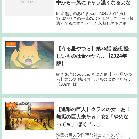
中から一気にキャラ濃くなるよな
9: 名無しのあにまんch 2020/01/14(火)
17:02:00 この一連のバトルだけでキャラ超
濃くなるのすごい… 2: 名無しのあにまん
ch 2020/01/14(火) 16:54:44 言い回しが妙
に頭悪くて Source: あ...
未分類
【うる星やつら】第35話 感想 怪
しいものは食べたら…【2024年
版】
続きを読むSource: あにこ便【うる星やつ
ら】第35話 感想 怪しいものは食べたら…
【2024年版】
未分類
【進撃の巨人】クラスの女「あ！
無垢の巨人来たｗ」女2「やめな
ってｗ」 ぼく「…」
進撃の巨人(34) (講談社コミックス)：