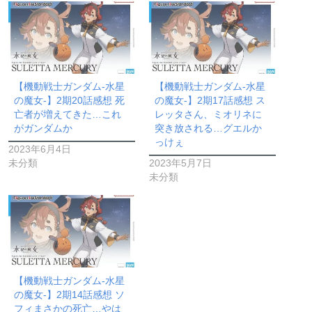
【機動戦士ガンダム-水星
【機動戦士ガンダム-水星
の魔女-】2期20話感想 死
の魔女-】2期17話感想 ス
亡者が増えてきた…これ
レッタさん、ミオリネに
がガンダムか
突き放される…グエルか
っけぇ
2023年6月4日
未分類
2023年5月7日
未分類
【機動戦士ガンダム-水星
の魔女-】2期14話感想 ソ
フィまさかの死亡…やは