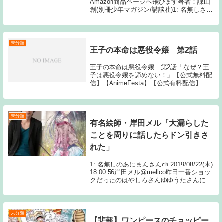
Amazon商品ページへ飛びます著者：諫山
創(別冊少年マガジン/講談社)1: 名無しさん
こうしてぼくは無職になりました 2: 名無
しさん 飛躍しすぎだろ 3: 名無しさん 最近
まで進撃追ってる女と...
未分類
王子の本命は悪役令嬢 第2話
王子の本命は悪役令嬢 第2話「なぜ？王
子は悪役令嬢を諦めない！」【公式無料配
信】【AnimeFesta】【公式有料配信】
【U-NEXT】 【dアニメストア】【ニコニ
コ】 【ビデオマーケット】王子の本命は悪
役令嬢動画一覧TOPへSource:...
未分類
有名絵師・岸田メル「大漏らした
ことを周りに話したらドン引きさ
れた」
1: 名無しのあにまんさんch 2019/08/22(木)
18:00:56岸田メル@mellco昨日一番ショッ
クだったのはやしろさんゆゆうたさんに
「本当にうんこもらしたんですか？」と聞
かれてそうだと答えると「マジなんだ…」
みたいなリアクシ...
未分類
【悲報】ワンピースのチョッピー