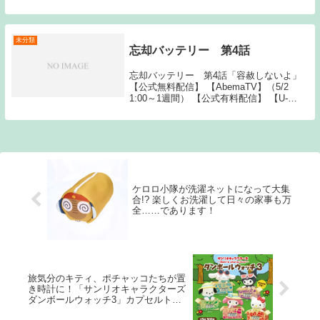
【悲報】かぐや様は告らせたいの展開がよ
くわからない件......
未分類
忘却バッテリー 第4話
忘却バッテリー 第4話「容赦しないよ」
【公式無料配信】 【AbemaTV】（5/2
1:00～1週間） 【公式有料配信】 【U-
NEXT】 【Hulu】 【ABEMA】 【Amazon
プライム】 【バンダイ】 【dアニ The
post ...
ケロロ小隊が洗濯ネットになって大集
合!? 楽しくお洗濯して日々の家事も万
全……であります！
旅気分のキティ、ポチャッコたちが置
き時計に！「サンリオキャラクターズ
ダンボールウォッチ3」カプセルトイ
に登場