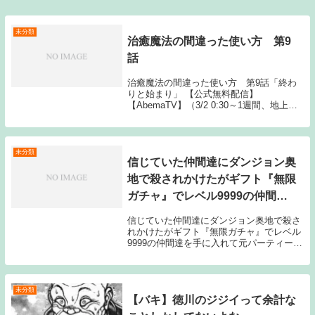
未分類
治癒魔法の間違った使い方 第9
話
治癒魔法の間違った使い方 第9話「終わ
りと始まり」 【公式無料配信】
【AbemaTV】（3/2 0:30～1週間、地上波
同時） 【AbemaTV】（3/2 1:00～1週間）
【公式有料配信】 【U-NEXT】 【Hu The
post ...
未分類
信じていた仲間達にダンジョン奥
地で殺されかけたがギフト『無限
ガチャ』でレベル9999の仲間達
を手に入れて元パーティーメンバ
信じていた仲間達にダンジョン奥地で殺さ
ーと世界に復讐＆『ざまぁ！』し
れかけたがギフト『無限ガチャ』でレベル
9999の仲間達を手に入れて元パーティーメ
ます！ 第9話
ンバーと世界に復讐＆『ざまぁ！』しま
す！ 第9話「開宴」 【公式無料配信】
【ABEMA】（12/2 Source: Ne...
未分類
【バキ】徳川のジジイって余計な