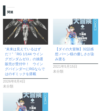
関連
“未来は見えているはず
【ダイの大冒険】32話感
だ！”「RG 1/144 ウイン
想 バーン様の優しさが染
グガンダムゼロ」の抽選
み渡る
販売が受付中！ ウイン
2021年5月15日
グバインダーにRGならで
未分類
はのギミックを搭載
2026年8月4日
未分類