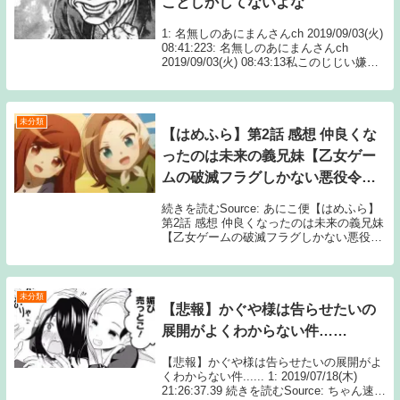
ことしかしてないよな
1: 名無しのあにまんさんch 2019/09/03(火)
08:41:223: 名無しのあにまんさんch
2019/09/03(火) 08:43:13私このじじい嫌
い！5: 名無しのあにまんさんch
2019/09/03(火) 08:52...
未分類
【はめふら】第2話 感想 仲良くな
ったのは未来の義兄妹【乙女ゲー
ムの破滅フラグしかない悪役令嬢
に転生してしまった…】
続きを読むSource: あにこ便【はめふら】
第2話 感想 仲良くなったのは未来の義兄妹
【乙女ゲームの破滅フラグしかない悪役令
嬢に転生してしまった…】
未分類
【悲報】かぐや様は告らせたいの
展開がよくわからない件……
【悲報】かぐや様は告らせたいの展開がよ
くわからない件...... 1: 2019/07/18(木)
21:26:37.39 続きを読むSource: ちゃん速