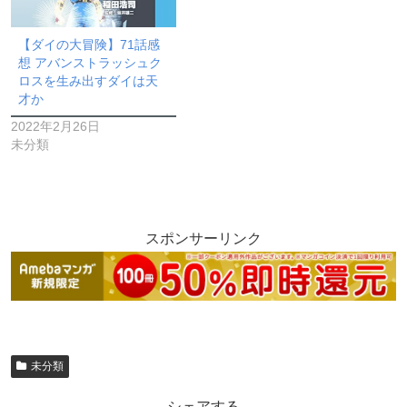
【ダイの大冒険】71話感
想 アバンストラッシュク
ロスを生み出すダイは天
才か
2022年2月26日
未分類
スポンサーリンク
未分類
シェアする