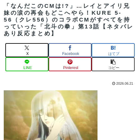
「なんだこのCMは!?」…レイとアイリ兄
妹の涙の再会もどこへやら！KURE 5-
56（クレ556）のコラボCMがすべてを持
っていった「北斗の拳」第13話【ネタバレ
あり反応まとめ】
X
Facebook
はてブ
LINE
Pinterest
コピー
2026.06.21