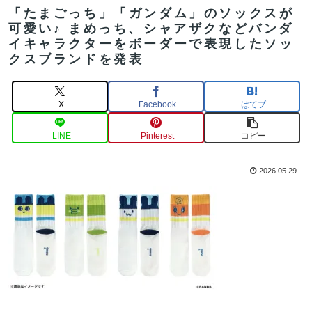
「たまごっち」「ガンダム」のソックスが
可愛い♪ まめっち、シャアザクなどバンダ
イキャラクターをボーダーで表現したソッ
クスブランドを発表
X
Facebook
はてブ
LINE
Pinterest
コピー
2026.05.29