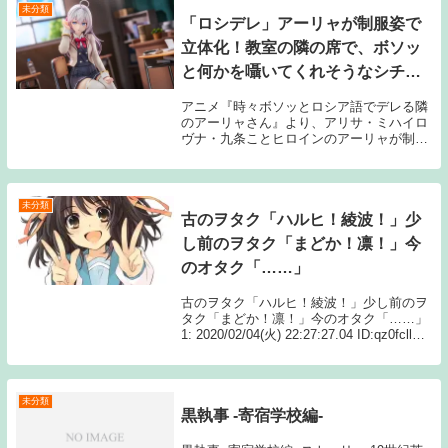
未分類
「ロシデレ」アーリャが制服姿で
立体化！教室の隣の席で、ボソッ
と何かを囁いてくれそうなシチュ
エーションがたまらない♪
アニメ『時々ボソッとロシア語でデレる隣
のアーリャさん』より、アリサ・ミハイロ
ヴナ・九条ことヒロインのアーリャが制服
姿で立体化。発売は2027年2月を予定して
おり、価格は21,800円(税込)となってい
る。
未分類
古のヲタク「ハルヒ！綾波！」少
し前のヲタク「まどか！凛！」今
のオタク「……」
古のヲタク「ハルヒ！綾波！」少し前のヲ
タク「まどか！凛！」今のオタク「……」
1: 2020/02/04(火) 22:27:27.04 ID:qz0fcllE0
今のアニメって「時代を代表するキャラ」
がいないよな 続きを読むSource: ...
未分類
黒執事 -寄宿学校編-