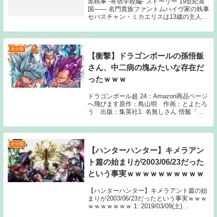
黒執事 -寄宿学校編- ストーリー 19世紀英
国―― 名門貴族ファントムハイヴ家の執事
セバスチャン・ミカエリスは13歳の主人シ
エル・ファントムハイヴとともに“女王の番
犬”として裏社会の汚れ仕事を請け負ってい
た。 ある日、 The post ...
未分類
【衝撃】ドラゴンボールの孫悟飯
さん、中二病の塊みたいな存在だ
ったｗｗｗ
ドラゴンボール超 24：Amazon商品ページ
へ飛びます原作：鳥山明 作画：とよたろ
う 出版：集英社1: 名無しさん 悟飯「宇
宙人と地球人のハーフ。大魔王を師に持
ち、神により秘められた力を開放され究極
の戦士へと変身できるようになる」 凄い
...
未分類
【ハンターハンター】キメラアン
ト篇の始まりが2003/06/23だった
という事実ｗｗｗｗｗｗｗｗｗｗ
【ハンターハンター】キメラアント篇の始
まりが2003/06/23だったという事実ｗｗｗ
ｗｗｗｗｗｗｗ 1: 2019/03/09(土)
15:23:50.00 ここからもう16年経つという