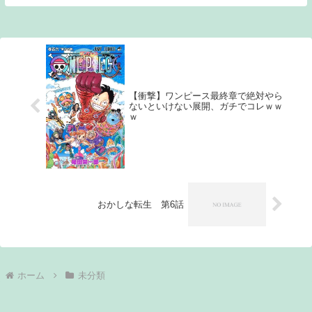
事実 進まなすぎだろ…… ONE PIECEで言
った...
【衝撃】ワンピース最終章で絶対やら
ないといけない展開、ガチでコレｗｗ
ｗ
おかしな転生 第6話
ホーム
未分類