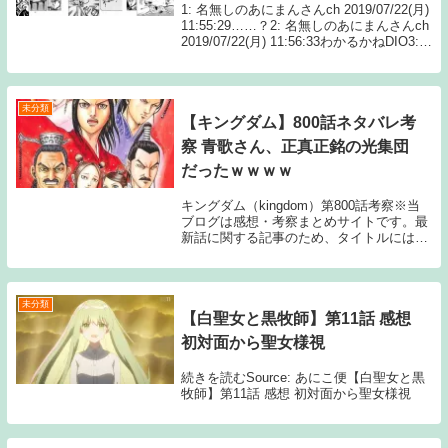
1: 名無しのあにまんさんch 2019/07/22(月)
11:55:29……？2: 名無しのあにまんさんch
2019/07/22(月) 11:56:33わかるかねDIO3:
名無しのあにまんさんch 2019/07/22(月)
11:...
未分類
【キングダム】800話ネタバレ考
察 青歌さん、正真正銘の光集団
だったｗｗｗｗ
キングダム（kingdom）第800話考察※当
ブログは感想・考察まとめサイトです。最
新話に関する記事のため、タイトルにはネ
タバレと注記しておりますが、マンガ本編
のセリフ書きおこしやスクリーンショット
の画像、雑誌発売前のネタバレ（早バレ）
に該...
未分類
【白聖女と黒牧師】第11話 感想
初対面から聖女様視
続きを読むSource: あにこ便【白聖女と黒
牧師】第11話 感想 初対面から聖女様視