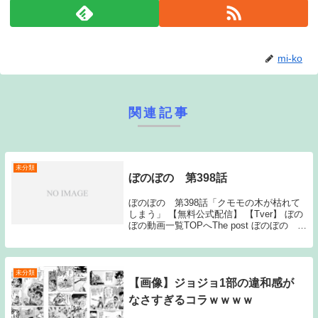
mi-ko
関連記事
未分類
ぼのぼの 第398話
ぼのぼの 第398話「クモモの木が枯れて
しまう」 【無料公式配信】 【Tver】 ぼの
ぼの動画一覧TOPへThe post ぼのぼの 第
398話 first appeared on Youtubeアニメ無料
動画++.Source: New ...
未分類
【画像】ジョジョ1部の違和感が
なさすぎるコラｗｗｗｗ