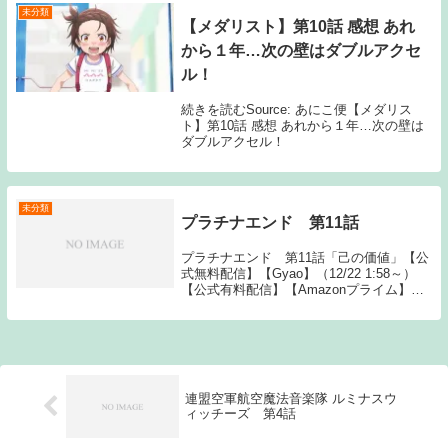
未分類
【メダリスト】第10話 感想 あれ
から１年…次の壁はダブルアクセ
ル！
続きを読むSource: あにこ便【メダリス
ト】第10話 感想 あれから１年…次の壁は
ダブルアクセル！
未分類
プラチナエンド 第11話
プラチナエンド 第11話「己の価値」【公
式無料配信】【Gyao】（12/22 1:58～）
【公式有料配信】【Amazonプライム】プ
ラチナエンド動画一覧TOPへSource: New
feedプラチナエンド 第11話
連盟空軍航空魔法音楽隊 ルミナスウ
ィッチーズ 第4話