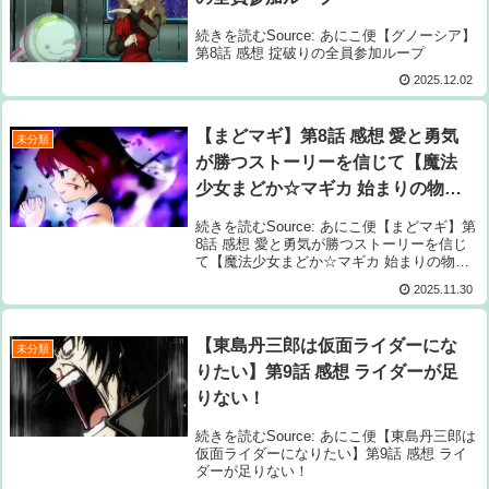
続きを読むSource: あにこ便【グノーシア】
第8話 感想 掟破りの全員参加ループ
2025.12.02
【まどマギ】第8話 感想 愛と勇気
未分類
が勝つストーリーを信じて【魔法
少女まどか☆マギカ 始まりの物語
／永遠の物語 TV Edition】
続きを読むSource: あにこ便【まどマギ】第
8話 感想 愛と勇気が勝つストーリーを信じ
て【魔法少女まどか☆マギカ 始まりの物語
／永遠の物語 TV Edition】
2025.11.30
【東島丹三郎は仮面ライダーにな
未分類
りたい】第9話 感想 ライダーが足
りない！
続きを読むSource: あにこ便【東島丹三郎は
仮面ライダーになりたい】第9話 感想 ライ
ダーが足りない！