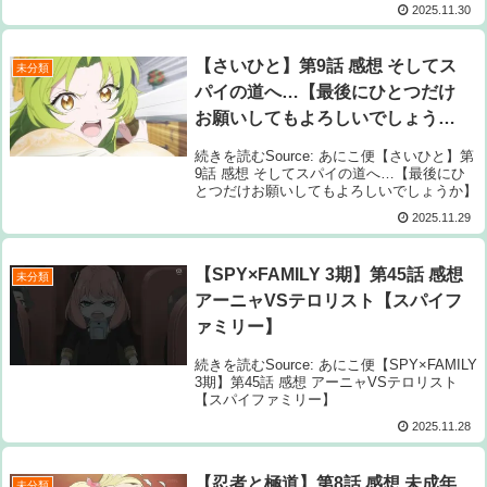
2025.11.30
【さいひと】第9話 感想 そしてス
未分類
パイの道へ…【最後にひとつだけ
お願いしてもよろしいでしょう
か】
続きを読むSource: あにこ便【さいひと】第
9話 感想 そしてスパイの道へ…【最後にひ
とつだけお願いしてもよろしいでしょうか】
2025.11.29
【SPY×FAMILY 3期】第45話 感想
未分類
アーニャVSテロリスト【スパイフ
ァミリー】
続きを読むSource: あにこ便【SPY×FAMILY
3期】第45話 感想 アーニャVSテロリスト
【スパイファミリー】
2025.11.28
【忍者と極道】第8話 感想 未成年
未分類