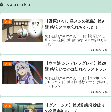
sabsoku
【野原ひろし 昼メシの流儀】第9
未分類
話 感想 スマホ忘れちゃった！
続きを読むSource: あにこ便【野原ひろし
昼メシの流儀】第9話 感想 スマホ忘れちゃ
った！
2025.12.03
【ウマ娘 シンデレラグレイ】第20
未分類
話 感想 いつかは訪れるラストラン
続きを読むSource: あにこ便【ウマ娘 シン
デレラグレイ】第20話 感想 いつかは訪れる
ラストラン
2025.12.02
【グノーシア】第8話 感想 掟破り
未分類
の全員参加ループ