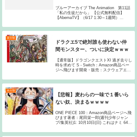
ブルーアーカイブ The Animation 第11話
「私の生徒だから」 【公式無料配信】
【AbemaTV】（6/17 1:30～1週間）
【Tver】（6/17 0:15～1週間） 【公式有料
配信】 【U-NEXT】 Source: N...
未分類
ドラクエ5で絶対誰も使わない仲
間モンスター、ついに決定ｗｗｗ
【通常版】ドラゴンクエストXI 過ぎ去りし
時を求めて S - Switch：Amazon商品ペー
ジへ飛びます開発・販売：スクウェアエニ
ックス1: 名無しさん ドラゴンマッド 2: 名
無しさん 全キャラ使ったことある はい論
破 3: 名無しさ...
未分類
【悲報】麦わらの一味で１番いら
ない奴、決まるｗｗｗｗ
ONE PIECE 100：Amazon商品ページへ飛
びます著者：尾田栄一郎(週刊少年ジャン
プ/集英社)1: 10月10日(日) これはナミ 64:
10月10日(日) >>1 お前 2: 10月10日(日) ル
ヒー 3: 10月10日(日...