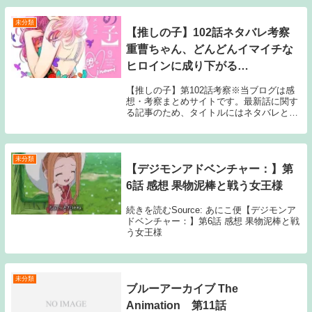
未分類
【推しの子】102話ネタバレ考察
重曹ちゃん、どんどんイマイチな
ヒロインに成り下がる…
【推しの子】第102話考察※当ブログは感
想・考察まとめサイトです。最新話に関す
る記事のため、タイトルにはネタバレと注
記しておりますが、マンガ本編のセリフ書
きおこしやスクリーンショットの画像、雑
誌発売前のネタバレ（早バレ）に該当する
内容は一切...
未分類
【デジモンアドベンチャー：】第
6話 感想 果物泥棒と戦う女王様
続きを読むSource: あにこ便【デジモンア
ドベンチャー：】第6話 感想 果物泥棒と戦
う女王様
未分類
ブルーアーカイブ The
Animation 第11話