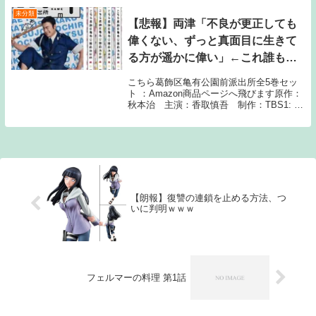
未分類
【悲報】両津「不良が更正しても
偉くない、ずっと真面目に生きて
る方が遥かに偉い」←これ誰も反
論できないｗｗｗｗ
こちら葛飾区亀有公園前派出所全5巻セッ
ト ：Amazon商品ページへ飛びます原作：
秋本治 主演：香取慎吾 制作：TBS1: 2
月10日(木) 引用：『こちら葛飾区亀有公園
前派出所』 著者：秋本治(週刊少年ジャン
プ/集英社) 3: 2月10日...
【朗報】復讐の連鎖を止める方法、つ
いに判明ｗｗｗ
フェルマーの料理 第1話