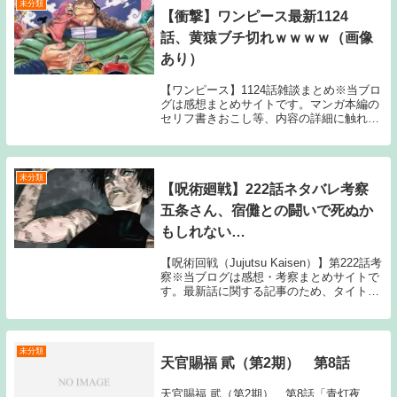
未分類
【衝撃】ワンピース最新1124
話、黄猿ブチ切れｗｗｗｗ（画像
あり）
【ワンピース】1124話雑談まとめ※当ブロ
グは感想まとめサイトです。マンガ本編の
セリフ書きおこし等、内容の詳細に触れる
情報は公開しておりません。最新話の雑談
記事は、雑誌発売日以降に投稿しておりま
す。週刊少年ジャンプ2024年39号の発売日
は...
未分類
【呪術廻戦】222話ネタバレ考察
五条さん、宿儺との闘いで死ぬか
もしれない…
【呪術回戦（Jujutsu Kaisen）】第222話考
察※当ブログは感想・考察まとめサイトで
す。最新話に関する記事のため、タイトル
にはネタバレと注記しておりますが、マン
ガ本編のセリフ書きおこしやスクリーンシ
ョットの画像、雑誌発売前のネタバ...
未分類
天官賜福 貮（第2期） 第8話
天官賜福 貮（第2期） 第8話「青灯夜