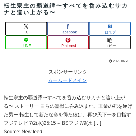
転生宗主の覇道譚〜すべてを呑み込むサカ
ナと這い上がる〜
X
Facebook
はてブ
LINE
Pinterest
コピー
2025.06.26
スポンサーリンク
ムームードメイン
転生宗主の覇道譚〜すべてを呑み込むサカナと這い上が
る〜 ストーリー 自らの霊獣に呑み込まれ、非業の死を遂げ
た男ー 転生して新たな命を得た彼は、再び天下一を目指す
フジテレビ 7/2(水)25:15～ BSフジ 7/9(水 […]
Source: New feed