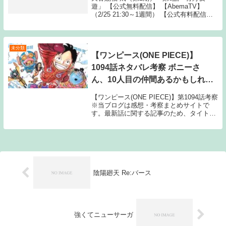
遊」 【公式無料配信】 【AbemaTV】
（2/25 21:30～1週間） 【公式有料配信】
【U-NEXT】 【Hulu】 【ABEMA】
【Amazonプライム】 【バンダイ】 The
post 天...
未分類
【ワンピース(ONE PIECE)】
1094話ネタバレ考察 ボニーさ
ん、10人目の仲間あるかもしれな
いｗｗｗｗ
【ワンピース(ONE PIECE)】第1094話考察
※当ブログは感想・考察まとめサイトで
す。最新話に関する記事のため、タイトル
にはネタバレと注記しておりますが、マン
ガ本編のセリフ書きおこしやスクリーンシ
ョットの画像、雑誌発売前のネタバレ
（早...
陰陽廻天 Re:バース
強くてニューサーガ