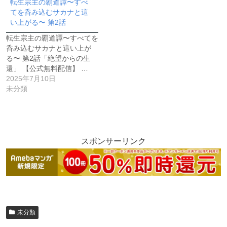
転生宗主の覇道譚〜すべ
てを呑み込むサカナと這
い上がる〜 第2話
転生宗主の覇道譚〜すべてを
呑み込むサカナと這い上が
る〜 第2話「絶望からの生
還」 【公式無料配信】 …
2025年7月10日
未分類
スポンサーリンク
未分類