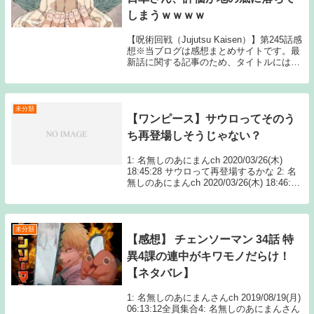
しまうｗｗｗｗ
【呪術回戦（Jujutsu Kaisen）】第245話感
想※当ブログは感想まとめサイトです。最
新話に関する記事のため、タイトルにはネ
タバレと注記しておりますが、マンガ本編
のセリフ書きおこしやスクリーンショット
の画像等、内容の詳細に触れる情報...
未分類
【ワンピース】サウロってそのう
ち再登場しそうじゃない？
1: 名無しのあにまんch 2020/03/26(木)
18:45:28 サウロって再登場するかな 2: 名
無しのあにまんch 2020/03/26(木) 18:46:31
サウロ生存説はよく見るよね実際クザンが
凍らせた Source: あ...
未分類
【感想】 チェンソーマン 34話 特
異4課の連中がキワモノだらけ！
【ネタバレ】
1: 名無しのあにまんさんch 2019/08/19(月)
06:13:12全員集合4: 名無しのあにまんさん