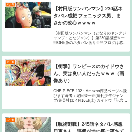
未分類
【村田版ワンパンマン】230話ネ
タバレ感想 フェニックス男、ま
さかの改心ｗｗｗｗ
【村田版ワンパンマン（となりのヤングジ
ャンプ・となジャン）】第230話感想※一
部ONE版のネタバレあり※当ブログは感想
まとめサイトです。最新話に関する記事の
ため、タイトルにはネタバレと注記してお
りますが、マンガ本編のセリフ書きおこし
やスクリ...
未分類
【衝撃】ワンピースのカイドウさ
ん、実は良い人だったｗｗｗ（画
像あり）
ONE PIECE 102：Amazon商品ページへ飛
びます著者：尾田栄一郎(週刊少年ジャン
プ/集英社)3: 4月16日(土) カイドウ「記念す
べき1000話か・・・」 引用：『ONE
PIECE』 著者：尾田栄一郎(週刊少年ジ
ャンプ/集英...
未分類
【呪術廻戦】245話ネタバレ感想
日車さん、評価が地の底に落ちて