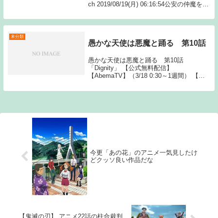
ch 2019/08/19(月) 06:16:54公安の仲魔を紹
介するぜ！血！サメ！暴力！蜘蛛！天
使！…天使？17: 名無しのあに...
未分類
愚かな天使は悪魔と踊る 第10話
愚かな天使は悪魔と踊る 第10話
「Dignity」 【公式無料配信】
【AbemaTV】（3/18 0:30～1週間） 【公
式有料配信】 【U-NEXT】 【Hulu】
【ABEMA】 【Amazonプライム】 【バン
ダ The post ...
今更「あの花」のアニメ一気見したけ
どクッソ良い作品だな
【鬼滅の刃】 アニメ22話の柱合裁判