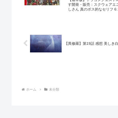
す開発・販売：スクウェアエニック
しさん 真のボス的なセリフ 6:..
【異修羅】第19話 感想 美し
ホーム
未分類