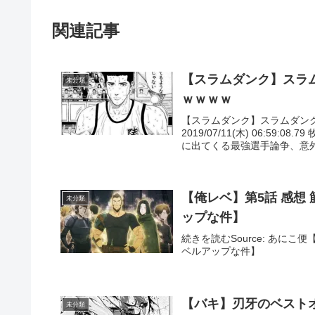
関連記事
【スラムダンク】スラ
未分類
ｗｗｗｗ
【スラムダンク】スラムダンク
2019/07/11(木) 06:59
に出てくる最強選手論争、意外と
【俺レベ】第5話 感想
未分類
ップな件】
続きを読むSource: あに
ベルアップな件】
【バキ】刃牙のベスト
未分類