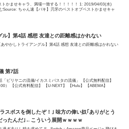
ませキャラ、満場一致する！！！！！ 1: 2019/04/03(水)
きを読むSource: ちゃん速【バキ】刃牙のベストオブベストかませキャ
ル】第4話 感想 友達との距離感はかれない
こ便【あやかしトライアングル】第4話 感想 友達との距離感はかれない
儀 第7話
7話「ビリヤニの流儀/イカスミパスタの流儀」 【公式無料配信】
～0:00） 【公式有料配信】 【U-NEXT】 【Hulu】 【ABEMA】
ラスボスを倒したぞ！｣ 味方の偉い奴｢ありがとう
だったんだ｣←こういう展開ｗｗｗｗ
過ぎ去りし時を求めて S - Switch：Amazon商品ページへ飛びま