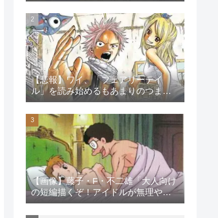
【悲報】ワイ、「フェアリーテイ
ル」を読み始めるもあまりのつまら
なさに挫折する
【画像】藤子・F・不二雄「大人向け
の短編描くぞ！アイドルが無理やり
抱かれるシーン入れよ」