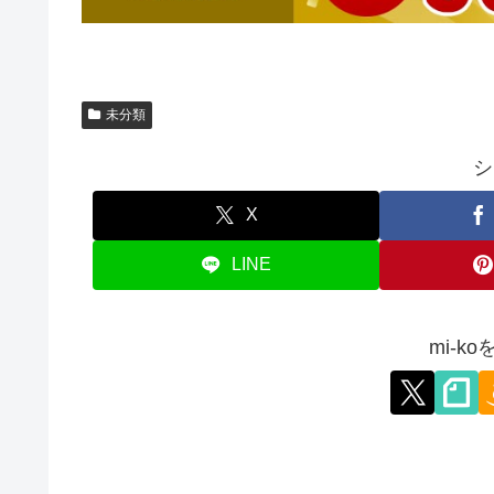
未分類
シ
X
LINE
mi-k