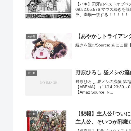
【バキ】刃牙のベストオブベストか
09:52:05.576 マウス続
ラ、満場一致する！！！！！
【あやかしトライアング
未分類
続きを読むSource: あに
野原ひろし 昼メシの流
未分類
野原ひろし 昼メシの流儀 第
【ABEMA】（11/14 23:30
【Amaz Source: N...
【悲報】主人公｢ついに
未分類
主人公、そいつが邪魔
【通常版】ドラゴンクエストXI 