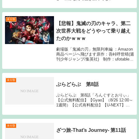
未分類
【悲報】鬼滅の刃のキャラ、第二
次世界大戦をどうやって乗り越え
たのかｗｗｗ
劇場版「鬼滅の刃」無限列車編 ：Amazon
商品ページへ飛びます原作：吾峠呼世晴(週
刊少年ジャンプ/集英社) 制作：ufotable1:
名無しさん 19:10:57 ID:sAG 炭治郎って
WW2でﾀﾋぬんかなふと思った 2: 名無しさ
ん...
未分類
ぶらどらぶ 第8話
ぶらどらぶ 第8話「ろんぐすとおりぃ」
【公式無料配信】【Gyao】（8/26 12:00～
1週間）【公式有料配信】【U-NEXT】
【Hulu】 【Amazonプライム】【dアニメ
ストア】 【ニコニコ】 【Gyao】【FOD】
【TELAS...
未分類
ざつ旅-That’s Journey- 第11話