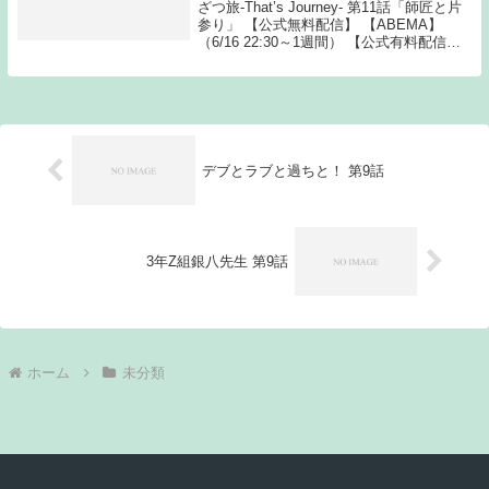
ざつ旅-That’s Journey- 第11話「師匠と片
参り」 【公式無料配信】 【ABEMA】
（6/16 22:30～1週間） 【公式有料配信】
【U-NEXT】 【Hulu】 【ABEMA】
【Amaz Source: New fee...
デブとラブと過ちと！ 第9話
3年Z組銀八先生 第9話
ホーム
未分類