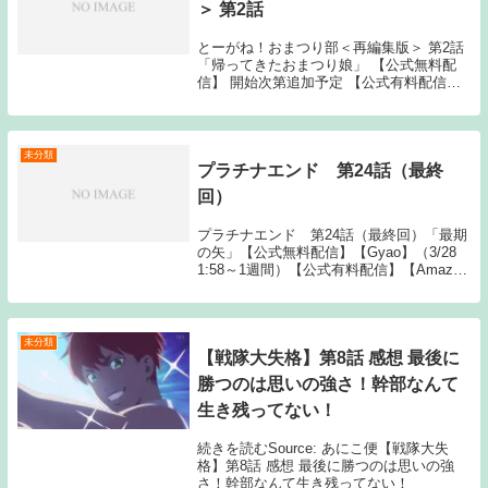
＞ 第2話
とーがね！おまつり部＜再編集版＞ 第2話
「帰ってきたおまつり娘」 【公式無料配
信】 開始次第追加予定 【公式有料配信】
開始次第追加予定 とーがね！おまつり部＜
再編集版＞ 動画一覧TOPへSource: New
feedとーがね！おまつり部...
未分類
プラチナエンド 第24話（最終
回）
プラチナエンド 第24話（最終回）「最期
の矢」【公式無料配信】【Gyao】（3/28
1:58～1週間）【公式有料配信】【Amazon
プライム】プラチナエンド動画一覧TOPへ
Source: New feedプラチナエンド 第24話
（最終回）
未分類
【戦隊大失格】第8話 感想 最後に
勝つのは思いの強さ！幹部なんて
生き残ってない！
続きを読むSource: あにこ便【戦隊大失
格】第8話 感想 最後に勝つのは思いの強
さ！幹部なんて生き残ってない！