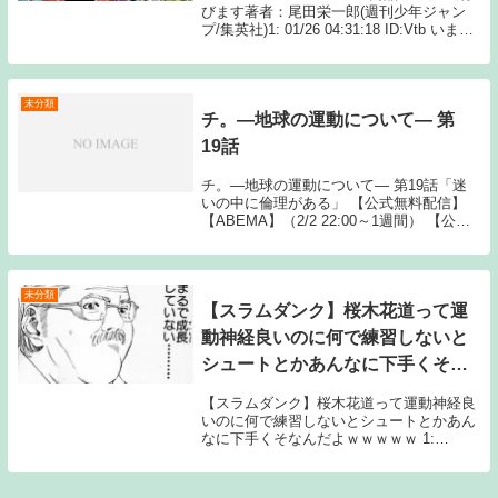
びます著者：尾田栄一郎(週刊少年ジャン
プ/集英社)1: 01/26 04:31:18 ID:Vtb いまだ
にモノクロ紙媒体が基本とか置いてかれる
やろ 2: 01/26 04:32:15 と...
未分類
チ。―地球の運動について― 第
19話
チ。―地球の運動について― 第19話「迷
いの中に倫理がある」 【公式無料配信】
【ABEMA】（2/2 22:00～1週間） 【公式
有料配信】 【ABEMA】 チ。―地球の運動
について― 動画一覧TOPへSource: New
feedチ。...
未分類
【スラムダンク】桜木花道って運
動神経良いのに何で練習しないと
シュートとかあんなに下手くそな
んだよｗｗｗｗｗ
【スラムダンク】桜木花道って運動神経良
いのに何で練習しないとシュートとかあん
なに下手くそなんだよｗｗｗｗｗ 1:
2018/10/28(日) 16:10:48.350 俺ですら練習
なんか殆どしなくてもゴール下のシュート
くらい簡単に決められた...