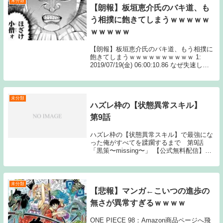
未分類
【朗報】板垣恵介氏のバキ道、も
う相撲に飽きてしまうｗｗｗｗｗ
ｗｗｗｗｗ
【朗報】板垣恵介氏のバキ道、もう相撲に
飽きてしまうｗｗｗｗｗｗｗｗｗｗ 1:
2019/07/19(金) 06:00:10.86 なぜ失速して
しまったのか？ 続きを読むSource: ちゃん
速【朗報】板垣恵介氏のバキ道、もう相撲
に飽きてしま...
未分類
ハズレ枠の【状態異常スキル】
第9話
ハズレ枠の【状態異常スキル】で最強にな
った俺がすべてを蹂躙するまで 第9話
「黒策〜missing〜」 【公式無料配信】
【AbemaTV】（9/6 2:30～1週間） 【公式
有料配信】 【U-NEXT】 【Hulu】 【
Source: N...
未分類
【悲報】マンガ←こいつの進歩の
無さが異常すぎるｗｗｗｗ
ONE PIECE 98：Amazon商品ページへ飛