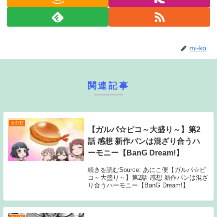
mi-ko
関連記事
未分類
【ガルパ☆ピコ～大盛り～】第2
話 感想 新作パンは混ざり合うハ
ーモニー【BanG Dream!】
続きを読むSource: あにこ便【ガルパ☆ピ
コ～大盛り～】第2話 感想 新作パンは混ざ
り合うハーモニー【BanG Dream!】