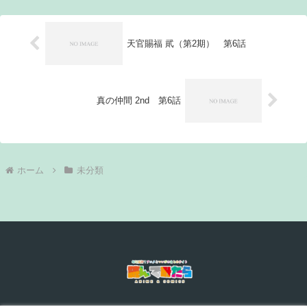
天官賜福 貮（第2期） 第6話
真の仲間 2nd 第6話
ホーム
未分類