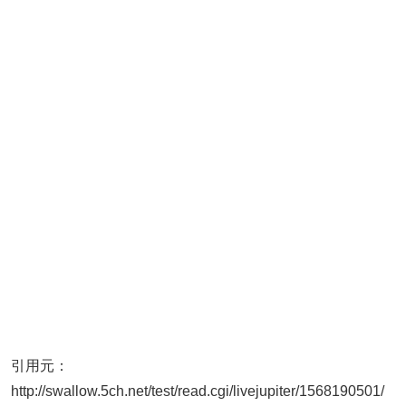
引用元：
http://swallow.5ch.net/test/read.cgi/livejupiter/1568190501/