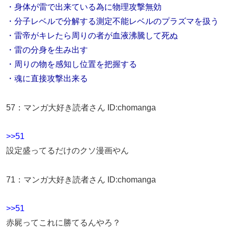
・身体が雷で出来ている為に物理攻撃無効
・分子レベルで分解する測定不能レベルのプラズマを扱う
・雷帝がキレたら周りの者が血液沸騰して死ぬ
・雷の分身を生み出す
・周りの物を感知し位置を把握する
・魂に直接攻撃出来る
57
：
マンガ大好き読者さん
ID:chomanga
>>51
設定盛ってるだけのクソ漫画やん
71
：
マンガ大好き読者さん
ID:chomanga
>>51
赤屍ってこれに勝てるんやろ？