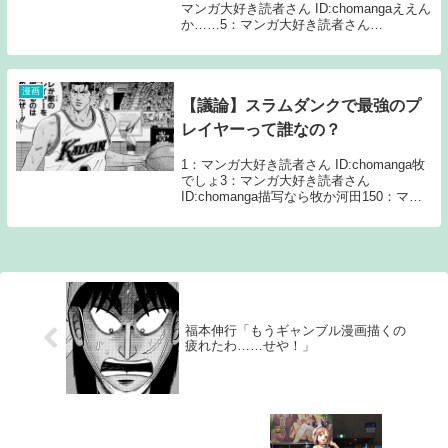
マンガ大好き読者さん ID:chomangaええん
か……5：マンガ大好き読者さん
ID:chomangaババアキモすぎ定期7：マン
ガ大好き読者さん ID:chomangaババアの頭
の中ピン...
漫画
【議論】スラムダンクで最強のプ
レイヤーって誰なの？
1：マンガ大好き読者さん ID:chomanga牧
でしょ3：マンガ大好き読者さん
ID:chomanga描写なら牧か河田150：マン
ガ大好き読者さん ID:chomanga>>3言うほ
ど牧って超人描写あった？描写なら仙道や
ろ160：マンガ大...
福本伸行「もうギャンブル漫画描くの
疲れたわ……せや！」