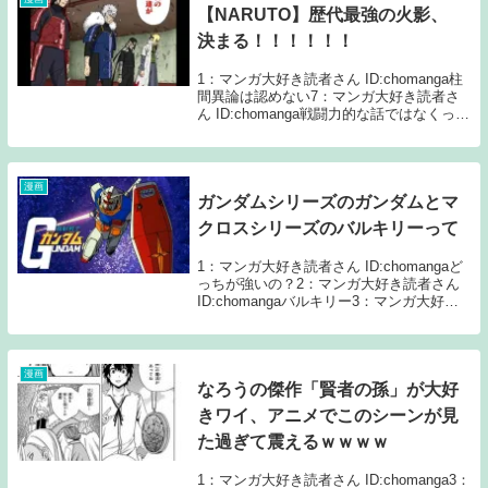
【NARUTO】歴代最強の火影、
決まる！！！！！！
1：マンガ大好き読者さん ID:chomanga柱
間異論は認めない7：マンガ大好き読者さ
ん ID:chomanga戦闘力的な話ではなくって
ことか？だとしても政治力も柱間にはあっ
たかねえ11：マンガ大好き読者さん
ID:chomanga>>7...
漫画
ガンダムシリーズのガンダムとマ
クロスシリーズのバルキリーって
1：マンガ大好き読者さん ID:chomangaど
っちが強いの？2：マンガ大好き読者さん
ID:chomangaバルキリー3：マンガ大好き
読者さん ID:chomangaマジか？ミサイルし
か撃たないイメージだけども7：マンガ大
好き読者さん ...
漫画
なろうの傑作「賢者の孫」が大好
きワイ、アニメでこのシーンが見
た過ぎて震えるｗｗｗｗ
1：マンガ大好き読者さん ID:chomanga3：