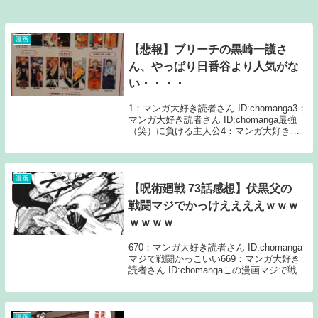
漫画
【悲報】ブリーチの黒崎一護さ
ん、やっぱり日番谷より人気がな
い・・・・
1：マンガ大好き読者さん ID:chomanga3：
マンガ大好き読者さん ID:chomanga最強
（笑）に負ける主人公4：マンガ大好き読
者さん ID:chomanga主人公は在庫多いから
6：マンガ大好き読者さん ID:chomangaす
ま...
漫画
【呪術廻戦 73話感想】伏黒父の
戦闘マジでかっけええええｗｗｗ
ｗｗｗｗ
670：マンガ大好き読者さん ID:chomanga
マジで戦闘かっこいい669：マンガ大好き
読者さん ID:chomangaこの漫画マジで戦闘
かっこよくないすか？662：マンガ大好き
読者さん ID:chomangaやっぱりクッソつえ
えなパパ...
漫画