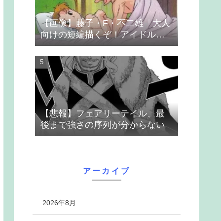
【画像】藤子・F・不二雄「大人
向けの短編描くぞ！アイドルが
無理やり抱かれるシーン入れ
よ」
【悲報】フェアリーテイル、最
後まで強さの序列が分からない
アーカイブ
2026年8月