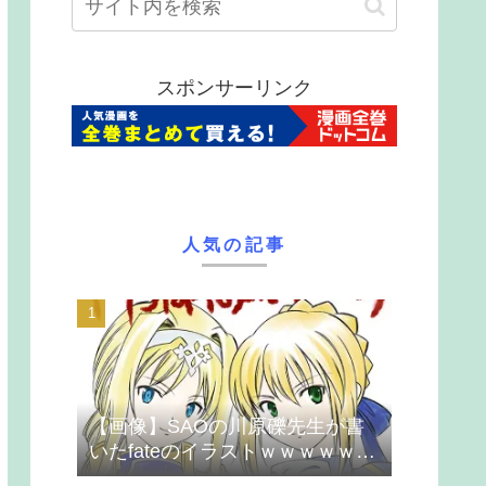
スポンサーリンク
人気の記事
【画像】SAOの川原礫先生が書
いたfateのイラストｗｗｗｗｗｗ
ｗｗｗ