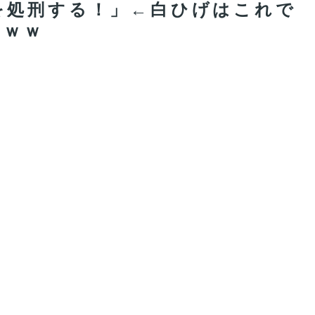
を処刑する！」←白ひげはこれで
ｗｗｗ