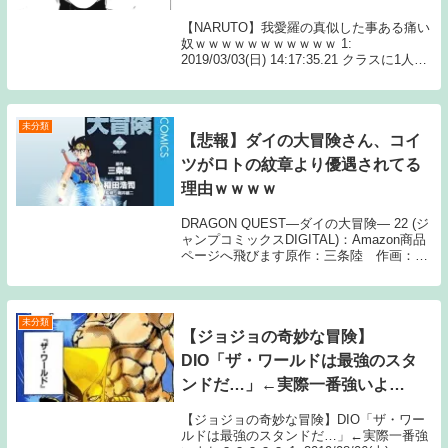
【NARUTO】我愛羅の真似した事ある痛い
奴ｗｗｗｗｗｗｗｗｗｗｗ 1:
2019/03/03(日) 14:17:35.21 クラスに1人は
いたよな 続きを読むSource: ちゃん速
【NARUTO】我愛羅の真似した事ある痛い
奴ｗｗｗｗｗｗ...
未分類
【悲報】ダイの大冒険さん、コイ
ツがロトの紋章より優遇されてる
理由ｗｗｗｗ
DRAGON QUEST―ダイの大冒険― 22 (ジ
ャンプコミックスDIGITAL)：Amazon商品
ページへ飛びます原作：三条陸 作画：稲
田浩司 集英社1: 名無しさん どう考えて
もロトの紋章のほうが面白いし 女キャラ可
愛いのに 2: 名...
未分類
【ジョジョの奇妙な冒険】
DIO「ザ・ワールドは最強のスタ
ンドだ…」←実際一番強いよ
ね？？？？？
【ジョジョの奇妙な冒険】DIO「ザ・ワー
ルドは最強のスタンドだ…」←実際一番強