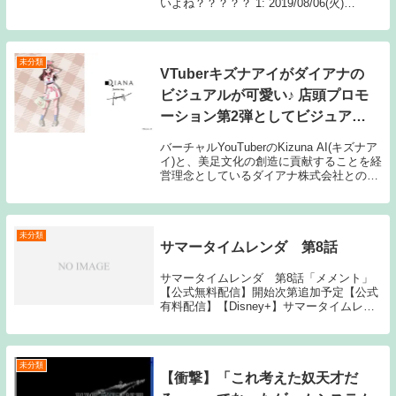
いよね？？？？？ 1: 2019/08/06(火)
17:59:55.39 射程長いし 続きを読むSource:
ちゃん速【ジョジョの奇妙な冒険】
DIO「ザ・ワー...
未分類
VTuberキズナアイがダイアナの
ビジュアルが可愛い♪ 店頭プロモ
ーション第2弾としてビジュアル
を店頭やSNSで展開
バーチャルYouTuberのKizuna AI(キズナア
イ)と、美足文化の創造に貢献することを経
営理念としているダイアナ株式会社との店
頭プロモーション第2弾が期間限定で開催
される。
未分類
サマータイムレンダ 第8話
サマータイムレンダ 第8話「メメント」
【公式無料配信】開始次第追加予定【公式
有料配信】【Disney+】サマータイムレン
ダ動画一覧TOPへSource: New feedサマー
タイムレンダ 第8話
未分類
【衝撃】「これ考えた奴天才だ