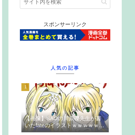
スポンサーリンク
人気の記事
【画像】SAOの川原礫先生が書
いたfateのイラストｗｗｗｗｗｗ
ｗｗｗ