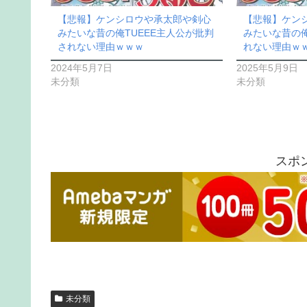
【悲報】ケンシロウや承太郎や剣心
【悲報】ケン
みたいな昔の俺TUEEE主人公が批判
みたいな昔の俺
されない理由ｗｗｗ
れない理由ｗ
2024年5月7日
2025年5月9日
未分類
未分類
スポ
未分類