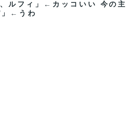
郎、ルフィ」←カッコいい 今の主
空」←うわ