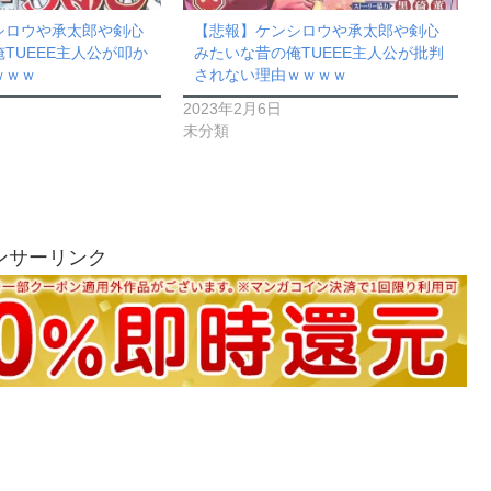
シロウや承太郎や剣心
【悲報】ケンシロウや承太郎や剣心
TUEEE主人公が叩か
みたいな昔の俺TUEEE主人公が批判
ｗｗｗ
されない理由ｗｗｗｗ
2023年2月6日
未分類
ンサーリンク