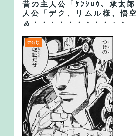
昔の主人公「ｹﾝｼﾛｳ、承太
人公「デク、リムル様、悟
ぁ・・・・・・・・・・・
未分類