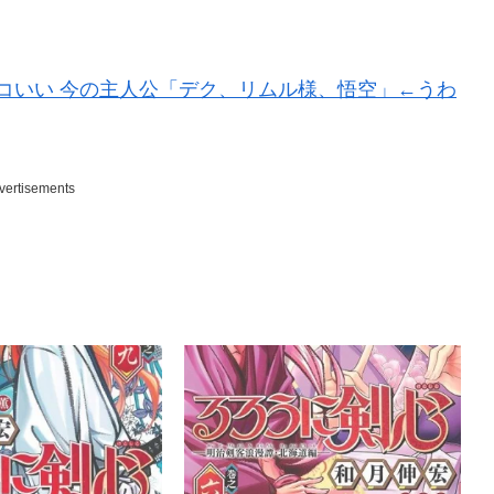
ッコいい 今の主人公「デク、リムル様、悟空」←うわ
vertisements