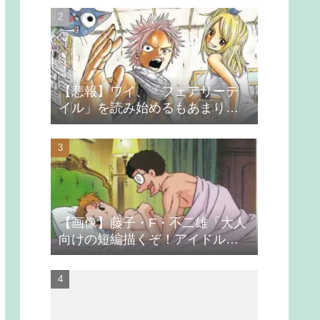
【悲報】ワイ、「フェアリーテ
イル」を読み始めるもあまりの
つまらなさに挫折する
【画像】藤子・F・不二雄「大人
向けの短編描くぞ！アイドルが
無理やり抱かれるシーン入れ
よ」