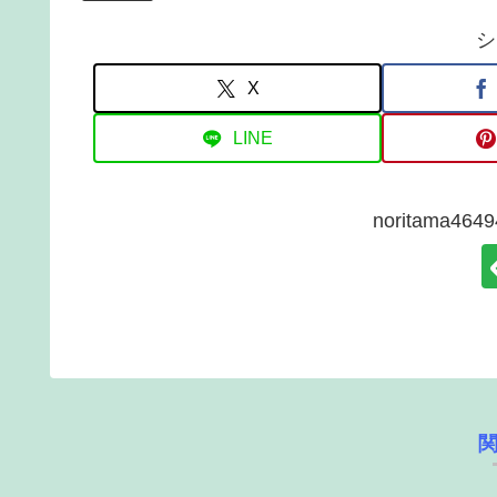
シ
X
LINE
noritama4