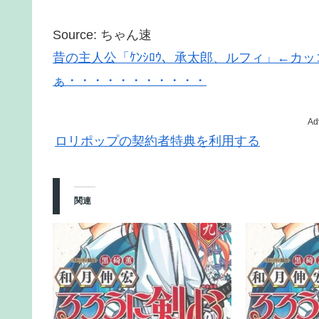
Source: ちゃん速
昔の主人公「ｹﾝｼﾛｳ、承太郎、ルフィ」←カ
ぁ・・・・・・・・・・・
Ad
ロリポップの契約者特典を利用する
関連