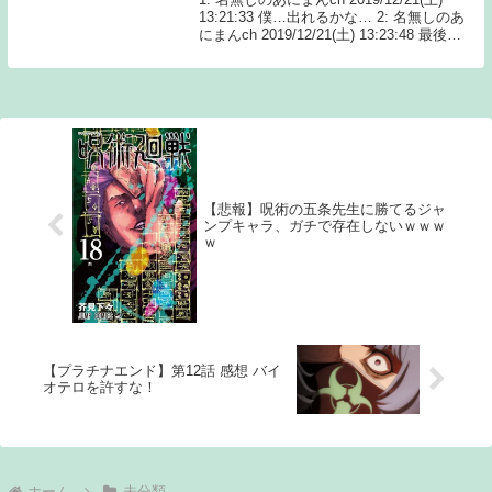
13:21:33 僕…出れるかな… 2: 名無しのあ
にまんch 2019/12/21(土) 13:23:48 最後ま
でやるなら出れるだろ… 3: 名無しのあに
まんc Source: あ...
【悲報】呪術の五条先生に勝てるジャ
ンプキャラ、ガチで存在しないｗｗｗ
ｗ
【プラチナエンド】第12話 感想 バイ
オテロを許すな！
ホーム
未分類