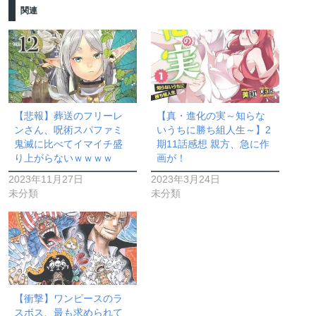
関連
【悲報】葬送のフリーレ
【真・進化の実～知らな
ンさん、呪術スパファミ
いうちに勝ち組人生～】2
鬼滅に比べてイマイチ盛
期11話感想 親方、急に作
り上がらないｗｗｗｗ
画が！
2023年11月27日
2023年3月24日
未分類
未分類
【衝撃】ワンピースのラ
スボス、最も求められて