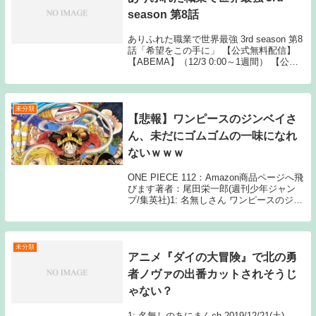
season 第8話
ありふれた職業で世界最強 3rd season 第8
話「希望をこの手に」 【公式無料配信】
【ABEMA】（12/3 0:00～1週間） 【公式
有料配信】 【U-NEXT】 【Hulu】
【ABEMA】 【Amazonプ Source: N...
未分類
【悲報】ワンピースのジンベイさ
ん、未だにゴムゴムの一味になれ
ないｗｗｗ
ONE PIECE 112：Amazon商品ページへ飛
びます著者：尾田栄一郎(週刊少年ジャン
プ/集英社)1: 名無しさん ワンピースのジン
ベイってゴムゴムの一味なん？あいつ毎回
仲間になれたら行けたら行くみたいなこと
ばっか言ってるけど 2: ...
未分類
アニメ『ダイの大冒険』で北の勇
者ノヴァの出番カットされそうじ
ゃない？
1: 名無しのあにまんch 2019/12/21(土)