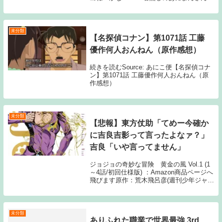
2019/08/12(月) 20:26:27>>159なんでそん
なに恥を晒すんだ！は使いやす...
未分類
【名探偵コナン】第1071話 工藤
優作何人おんねん（原作感想）
続きを読むSource: あにこ便【名探偵コナ
ン】第1071話 工藤優作何人おんねん（原
作感想）
未分類
【悲報】東方仗助「てめー今確か
に吉良吉影って言ったよなァ？」
吉良「いや言ってません」
ジョジョの奇妙な冒険 黄金の風 Vol.1 (1
～4話/初回仕様版) ：Amazon商品ページへ
飛びます原作：荒木飛呂彦(週刊少年ジャン
プ/集英社) アニメーション制作：デイヴ
ィッドプロダクション1: 1月12日(水) これ
で助かっていたと...
未分類
ありふれた職業で世界最強 3rd