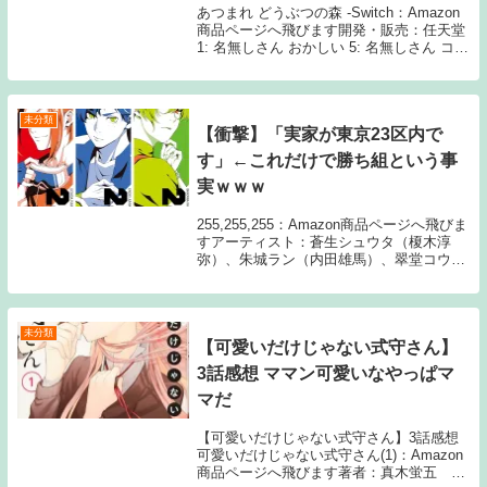
ｗ
あつまれ どうぶつの森 -Switch：Amazon
商品ページへ飛びます開発・販売：任天堂
1: 名無しさん おかしい 5: 名無しさん コン
トローラーがゴミ 7: 名無しさん 発売する
の遅すぎ 8: 名無しさん 手のひらの皮破壊
したゴミコン...
未分類
【衝撃】「実家が東京23区内で
す」←これだけで勝ち組という事
実ｗｗｗ
255,255,255：Amazon商品ページへ飛びま
すアーティスト：蒼生シュウタ（榎木淳
弥）、朱城ラン（内田雄馬）、翠堂コウキ
（石川界人） レーベル：アニプレックス
1: 名無しさん おかしいやろ 4: 名無しさん
これはアカン 5: 名無...
未分類
【可愛いだけじゃない式守さん】
3話感想 ママン可愛いなやっぱマ
マだ
【可愛いだけじゃない式守さん】3話感想
可愛いだけじゃない式守さん(1)：Amazon
商品ページへ飛びます著者：真木蛍五 出