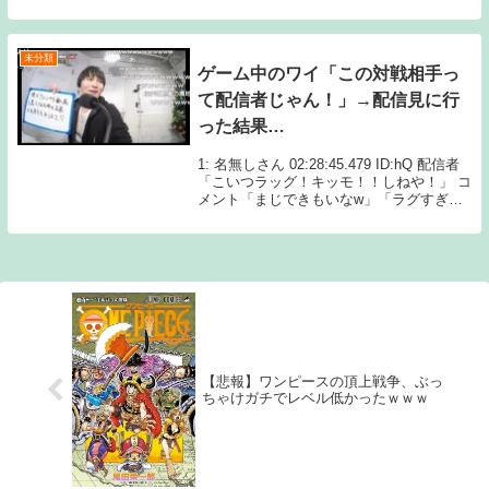
版：講談社15: 4月24日(日) また守れない予
感！！ 17: 4月24日(日) ママア、パパ
ァ………w 19: 4...
未分類
ゲーム中のワイ「この対戦相手っ
て配信者じゃん！」→配信見に行
った結果…
1: 名無しさん 02:28:45.479 ID:hQ 配信者
「こいつラッグ！キッモ！！しねや！」 コ
メント「まじできもいなw」「ラグすぎだ
ろ」「晒しとくわw」 なぜなのか 2: 名無
しさん 02:29:08.152 いや草 3: 名無しさ...
【悲報】ワンピースの頂上戦争、ぶっ
ちゃけガチでレベル低かったｗｗｗ