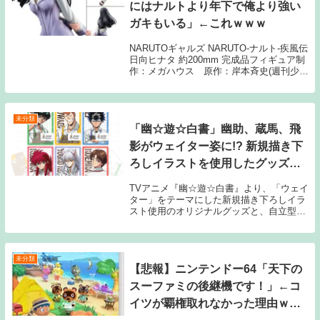
にはナルトより年下で俺より強い
ガキもいる」←これｗｗｗ
NARUTOギャルズ NARUTO‐ナルト‐疾風伝
日向ヒナタ 約200mm 完成品フィギュア制
作：メガハウス 原作：岸本斉史(週刊少年
ジャンプ/集英社)1: 1月10日(月) 引用：
『NARUTO』 著者：岸本斉史(週刊少年
ジャンプ/集英...
未分類
「幽☆遊☆白書」幽助、蔵馬、飛
影がウェイター姿に!? 新規描き下
ろしイラストを使用したグッズと
「KINOKOS」が登場！
TVアニメ『幽☆遊☆白書』より、「ウェイ
ター」をテーマにした新規描き下ろしイラ
スト使用のオリジナルグッズと、自立型ぬ
いぐるみフィギュアシリーズ
「KINOKOS」が登場。2026年4月3日
（金）よりECサイトおよび、東京のイベ
ント会場にて販売...
未分類
【悲報】ニンテンドー64「天下の
スーファミの後継機です！」←コ
イツが覇権取れなかった理由ｗｗ