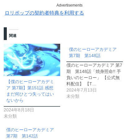
Advertisements
ロリポップの契約者特典を利用する
関連
僕のヒーローアカデミア
第7期 第148話
僕のヒーローアカデミア 第7
期 第148話「焼身照命!! 手
負いのヒーロー」 【公式無
【僕のヒーローアカデミ
料配信】 【T…
ア 第7期】第151話 感想
2024年7月13日
まだ何ひとつ失ってはい
未分類
ないから
2024年8月18日
未分類
僕のヒーローアカデミア
第7期 第142話