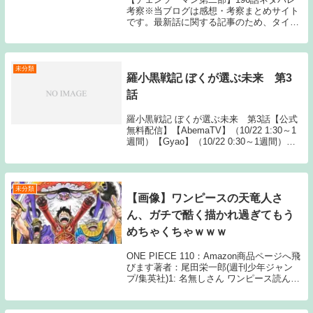
考察※当ブログは感想・考察まとめサイト
です。最新話に関する記事のため、タイト
ルにはネタバレと注記しておりますが、マ
ンガ本編のセリフ書きおこしやスクリーン
ショットの画像、WEB更新前のネタバレ
（早バレ）...
未分類
羅小黒戦記 ぼくが選ぶ未来 第3
話
羅小黒戦記 ぼくが選ぶ未来 第3話【公式
無料配信】【AbemaTV】（10/22 1:30～1
週間）【Gyao】（10/22 0:30～1週間）
【公式有料配信】【U-NEXT】 【Hulu】
【ABEMA】【Amazonプライム】 【dア
ニ...
未分類
【画像】ワンピースの天竜人さ
ん、ガチで酷く描かれ過ぎてもう
めちゃくちゃｗｗｗ
ONE PIECE 110：Amazon商品ページへ飛
びます著者：尾田栄一郎(週刊少年ジャン
プ/集英社)1: 名無しさん ワンピース読んで
るけど天竜人を悪く描いててイライラする
んだが？？？？？そんな悪い人たちじゃい
のに捏造だ！！！ 2: 名...