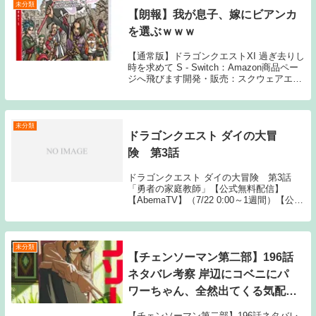
未分類
【朗報】我が息子、嫁にビアンカ
を選ぶｗｗｗ
【通常版】ドラゴンクエストXI 過ぎ去りし
時を求めて S - Switch：Amazon商品ペー
ジへ飛びます開発・販売：スクウェアエニ
ックス1: 名無しさん 正しい判断が出来る
子に育って良かった 22: 名無しさん >>1
偉い 2: 名無...
未分類
ドラゴンクエスト ダイの大冒
険 第3話
ドラゴンクエスト ダイの大冒険 第3話
「勇者の家庭教師」【公式無料配信】
【AbemaTV】（7/22 0:00～1週間）【公式
有料配信】【Hulu】 【ひかりTV】ドラゴ
ンクエスト ダイの大冒険動画一覧TOPへ
Source: New fee...
未分類
【チェンソーマン第二部】196話
ネタバレ考察 岸辺にコベニにパ
ワーちゃん、全然出てくる気配が
ない…
【チェンソーマン第二部】196話ネタバレ