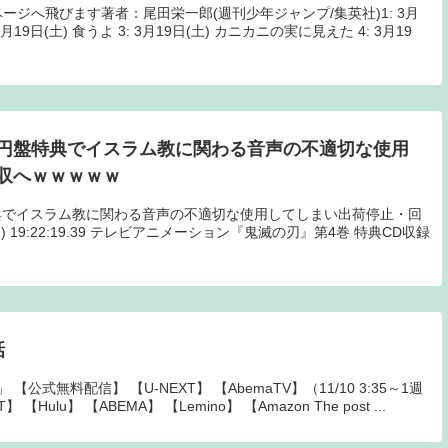
on商品ページへ飛びます著者：尾田栄一郎(週刊少年ジャンプ/集英社)1: 3月
月19日(土) 食うよ 3: 3月19日(土) カニカニの実に見えた 4: 3月19
円盤特典でイスラム教に関わる音声の不適切な使用
収へｗｗｗｗｗ
典でイスラム教に関わる音声の不適切な使用してしまい出荷停止・回
2(金) 19:22:19.39 テレビアニメーション『鬼滅の刃』第4巻 特典CD収録
話
式無料配信】 【U-NEXT】 【AbemaTV】（11/10 3:35～1週
Hulu】 【ABEMA】 【Lemino】 【Amazon The post ...