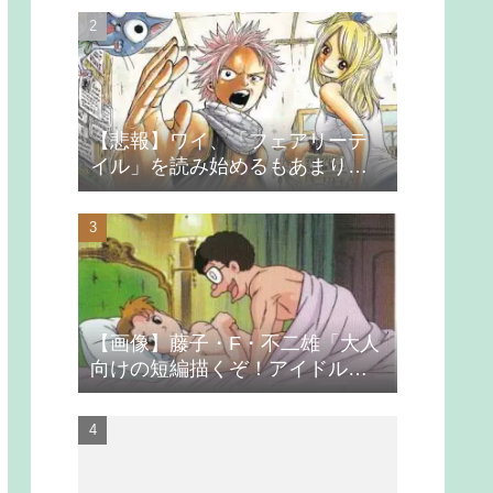
【悲報】ワイ、「フェアリーテ
イル」を読み始めるもあまりの
つまらなさに挫折する
【画像】藤子・F・不二雄「大人
向けの短編描くぞ！アイドルが
無理やり抱かれるシーン入れ
よ」