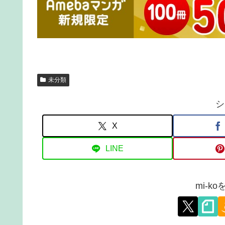
未分類
シ
X
LINE
mi-k