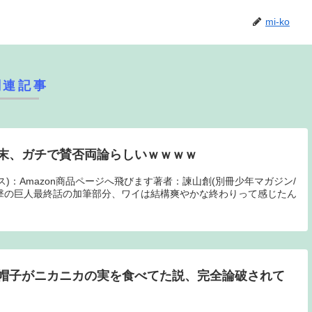
mi-ko
関連記事
末、ガチで賛否両論らしいｗｗｗｗ
クス)：Amazon商品ページへ飛びます著者：諫山創(別冊少年マガジン/
:qra 進撃の巨人最終話の加筆部分、ワイは結構爽やかな終わりって感じたん
帽子がニカニカの実を食べてた説、完全論破されて