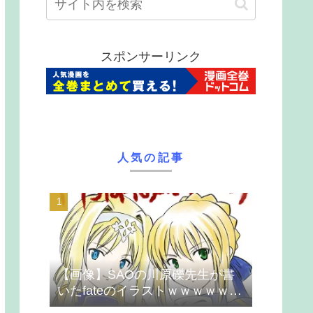
スポンサーリンク
人気の記事
【画像】SAOの川原礫先生が書
いたfateのイラストｗｗｗｗｗｗ
ｗｗｗ