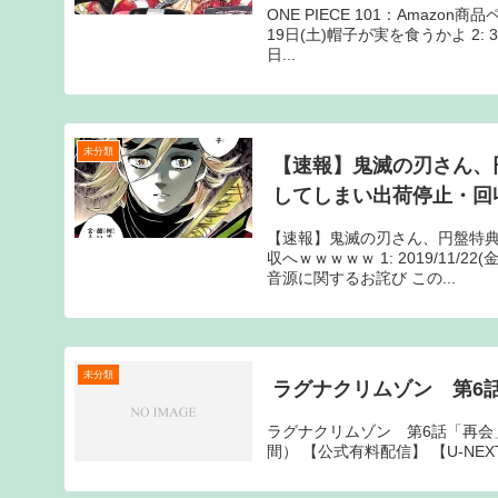
ONE PIECE 101：Amaz
19日(土)帽子が実を食うかよ 2: 3
日...
未分類
【速報】鬼滅の刃さん、
してしまい出荷停止・回
【速報】鬼滅の刃さん、円盤特
収へｗｗｗｗｗ 1: 2019/11/2
音源に関するお詫び この...
未分類
ラグナクリムゾン 第6
ラグナクリムゾン 第6話「再会」 【公
間） 【公式有料配信】 【U-NEXT】 【