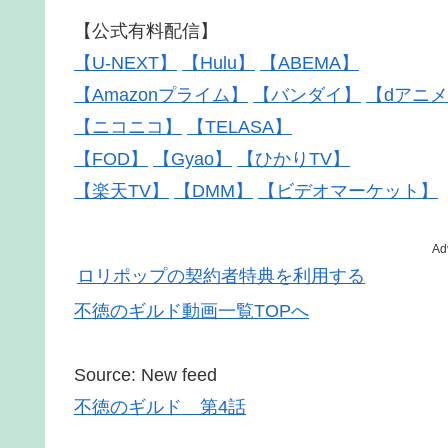
【公式有料配信】
【U-NEXT】
【Hulu】
【ABEMA】
【Amazonプライム】
【バンダイ】
【dアニ
【ニコニコ】
【TELASA】
【FOD】
【Gyao】
【ひかりTV】
【楽天TV】
【DMM】
【ビデオマーケット】
Ad
ロリポップの契約者特典を利用する
不徳のギルド動画一覧TOPへ
Source: New feed
不徳のギルド 第4話