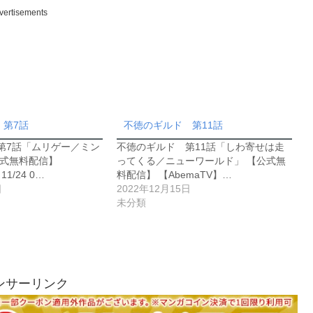
vertisements
 第7話
不徳のギルド 第11話
第7話「ムリゲー／ミン
不徳のギルド 第11話「しわ寄せは走
公式無料配信】
ってくる／ニューワールド」 【公式無
1/24 0…
料配信】 【AbemaTV】…
日
2022年12月15日
未分類
ンサーリンク