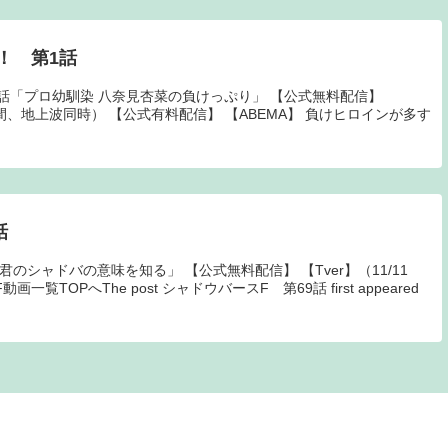
！ 第1話
話「プロ幼馴染 八奈見杏菜の負けっぷり」 【公式無料配信】
0～1週間、地上波同時） 【公式有料配信】 【ABEMA】 負けヒロインが多す
話
のシャドバの意味を知る」 【公式無料配信】 【Tver】（11/11
一覧TOPへThe post シャドウバースF 第69話 first appeared