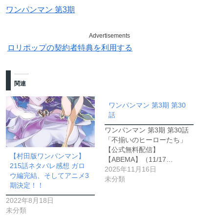
ワンパンマン 第3期
Advertisements
ロリポップの契約者特典を利用する
関連
ワンパンマン 第3期 第30
話
ワンパンマン 第3期 第30話
「不揃いのヒーローたち」
【公式無料配信】
【村田版ワンパンマン】
【ABEMA】（11/17…
215話ネタバレ感想 ガロ
2025年11月16日
ウ編完結、そしてアニメ3
未分類
期決定！！
2022年8月18日
未分類