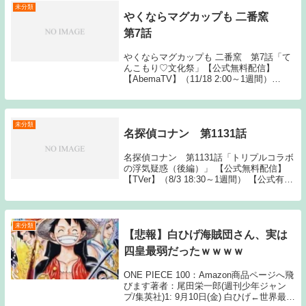
未分類
やくならマグカップも 二番窯
第7話
やくならマグカップも 二番窯 第7話「て
んこもり♡文化祭」【公式無料配信】
【AbemaTV】（11/18 2:00～1週間）
【Gyao】（11/17 22:30～1週間）【公式有
料配信】【Hulu】 【U-NEXT】
【AbemaTV】【A...
未分類
名探偵コナン 第1131話
名探偵コナン 第1131話「トリプルコラボ
の浮気疑惑（後編）」 【公式無料配信】
【TVer】（8/3 18:30～1週間） 【公式有料
配信】 【U-NEXT】 【Hulu】 【Amazonプ
ライム】 【バンダイ】 【G Source: N...
未分類
【悲報】白ひげ海賊団さん、実は
四皇最弱だったｗｗｗｗ
ONE PIECE 100：Amazon商品ページへ飛
びます著者：尾田栄一郎(週刊少年ジャン
プ/集英社)1: 9月10日(金) 白ひげ←世界最強