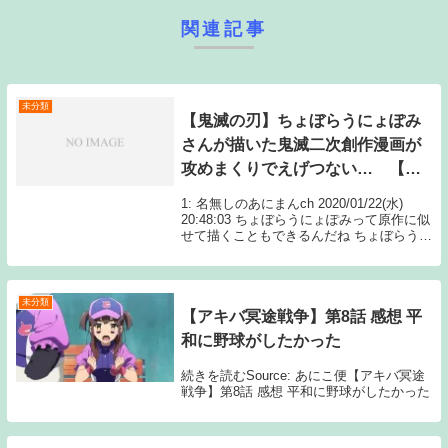
関連記事
未分類
【鬼滅の刃】ちょぼらうにょぽみ
さんが描いた鬼滅二次創作漫画が
攻めまくりでえげつない… 【閲
覧注意】
1: 名無しのあにまんch 2020/01/22(水)
20:48:03 ちょぼらうにょぽみって原作に似
せて描くこともできるんだね ちょぼらうに
ょぽみ@choboraunyopomi １児の母です。
☆あいまいみー・けもみ Source: あ...
未分類
【アキバ冥途戦争】第8話 感想 平
和に野球がしたかった
続きを読むSource: あにこ便【アキバ冥途
戦争】第8話 感想 平和に野球がしたかった