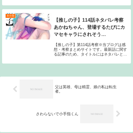
の海賊団の船長なのに大将の一人も倒せな
い雑魚、ピストルが貫通するクソ雑魚やわ
らか戦車 マルコ←世...
未分類
【推しの子】114話ネタバレ考察
あかねちゃん、登場するたびにカ
マセキャラにされそう…
【推しの子】第114話考察※当ブログは感
想・考察まとめサイトです。最新話に関す
る記事のため、タイトルにはネタバレと注
記しておりますが、マンガ本編のセリフ書
きおこしやスクリーンショットの画像、雑
誌発売前のネタバレ（早バレ）に該当する
内容は一切...
父は英雄、母は精霊、娘の私は転生
者。
さわらないで小手指くん