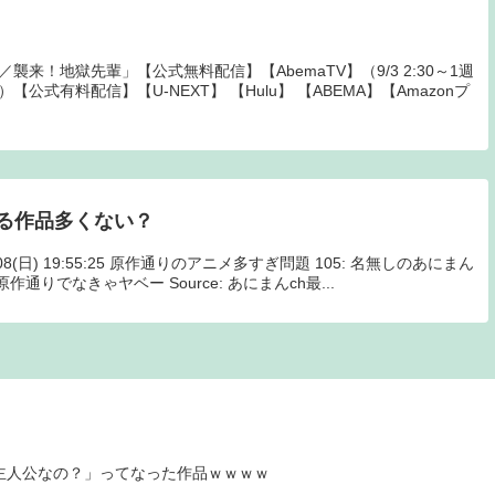
襲来！地獄先輩」【公式無料配信】【AbemaTV】（9/3 2:30～1週
間）【公式有料配信】【U-NEXT】 【Hulu】 【ABEMA】【Amazonプ
る作品多くない？
3/08(日) 19:55:25 原作通りのアニメ多すぎ問題 105: 名無しのあにまん
2 >>1原作通りでなきゃヤベー Source: あにまんch最...
主人公なの？」ってなった作品ｗｗｗｗ