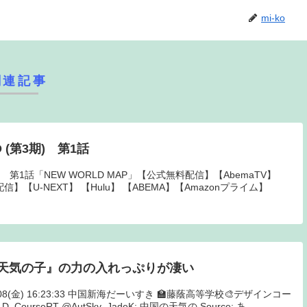
mi-ko
関連記事
D (第3期) 第1話
第3期) 第1話「NEW WORLD MAP」【公式無料配信】【AbemaTV】
配信】【U-NEXT】 【Hulu】 【ABEMA】【Amazonプライム】
天気の子』の力の入れっぷりが凄い
1/08(金) 16:23:33 中国新海だーいすき 🏫藤蔭高等学校🎨デザインコー
urseRT @AutSky_JadeK: 中国の天気の Source: あ...