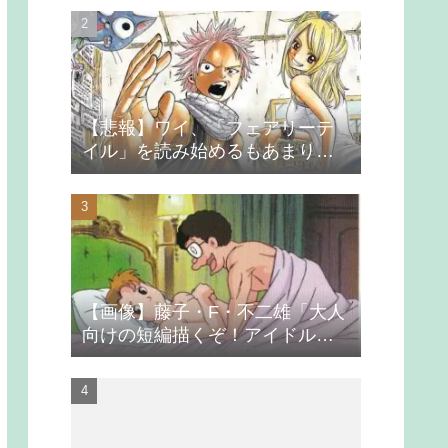
【悲報】ワイ、「フェアリーテ
イル」を読み始めるもあまりの
つまらなさに挫折する
【画像】藤子・F・不二雄「大人
向けの短編描くぞ！アイドルが
無理やり抱かれるシーン入れ
よ」