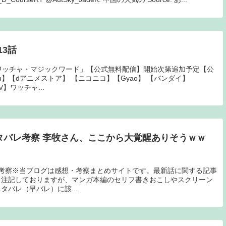
3話
ワッチャ・マジックワード」【公式無料配信】開始次第追加予定【公
ulu】【dアニメストア】 【ニコニコ】【Gyao】 【バンダイ】
】ワッチャ...
ネタバレ考察 李牧さん、ここから大覚醒ありそうｗｗ
54話考察※当ブログは感想・考察まとめサイトです。最新話に関する記事
と注記しておりますが、マンガ本編のセリフ書きおこしやスクリーン
バレ（早バレ）に該...