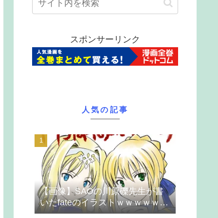
スポンサーリンク
人気の記事
【画像】SAOの川原礫先生が書
いたfateのイラストｗｗｗｗｗｗ
ｗｗｗ