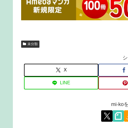
未分類
シ
X
LINE
mi-k