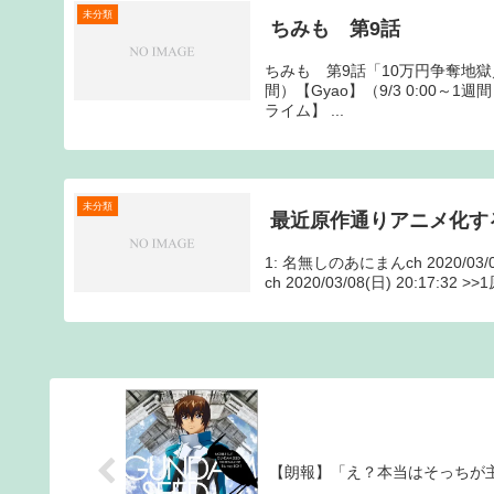
未分類
ちみも 第9話
ちみも 第9話「10万円争奪地獄／
間）【Gyao】（9/3 0:00～1週
ライム】 ...
未分類
最近原作通りアニメ化す
1: 名無しのあにまんch 2020/0
ch 2020/03/08(日) 20:17:3
【朗報】「え？本当はそっちが