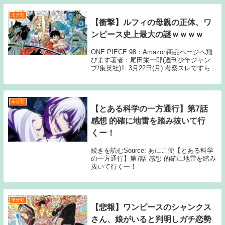
未分類
【衝撃】ルフィの母親の正体、ワ
ンピース史上最大の謎ｗｗｗｗ
ONE PIECE 98：Amazon商品ページへ飛
びます著者：尾田栄一郎(週刊少年ジャン
プ/集英社)1: 3月22日(月) 考察スレですらほ
ぼ触れられない模様 2: 3月22日(月) ハンコ
ックやで 6: 3月22日(月) >>2 息子と...
未分類
【とある科学の一方通行】第7話
感想 的確に地雷を踏み抜いて行
くー！
続きを読むSource: あにこ便【とある科学
の一方通行】第7話 感想 的確に地雷を踏み
抜いて行くー！
未分類
【悲報】ワンピースのシャンクス
さん、娘がいると判明しガチ恋勢