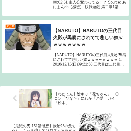
00:02:51 主人公変わってる！？ Source: あ
にまんch【感想】 奴隷遊戯 第二章1話 新
主人公で新章スタート！ 普通に見えて中々
癖のある主人公になりそうだ
未分類
【NARUTO】NARUTOの三代目
火影が馬鹿にされてて悲しい奴ｗ
ｗｗｗｗｗｗｗ
【NARUTO】NARUTOの三代目火影が馬鹿
にされてて悲しい奴ｗｗｗｗｗｗｗｗ 1:
2018/12/16(日)09:21:38 三代目は二代目と
同じくらい強いと思うんだが・・・ 続きを
読むSource: ちゃん速【NARUTO】
NARU...
【わたてん】陰キャ「花ちゃん」ロ〇
コン「ひなた」にわか「乃愛」ガイ
「松本」
【鬼滅の刃 151話感想】炭治郎の父ち
ゃん、くっそ強くてワロタｗｗｗｗｗ