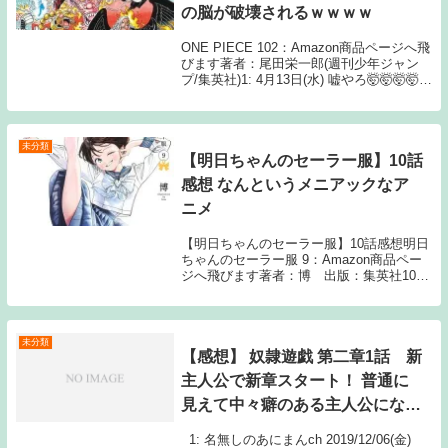
の脳が破壊されるｗｗｗｗ
ONE PIECE 102：Amazon商品ページへ飛
びます著者：尾田栄一郎(週刊少年ジャン
プ/集英社)1: 4月13日(水) 嘘やろ🤯🤯🤯🤯
7: 4月13日(水) マキノさんとやっとるやん
23: 4月13日(水) >>7 マキノさんは...
未分類
【明日ちゃんのセーラー服】10話
感想 なんというメニアックなア
ニメ
【明日ちゃんのセーラー服】10話感想明日
ちゃんのセーラー服 9：Amazon商品ペー
ジへ飛びます著者：博 出版：集英社10: 3
月13日(日) きららジャンプ 13: 3月13日(日)
サボテンは関係無いでしょ！ 18: 3月13日
(日) ...
未分類
【感想】 奴隷遊戯 第二章1話 新
主人公で新章スタート！ 普通に
見えて中々癖のある主人公になり
そうだ
1: 名無しのあにまんch 2019/12/06(金)