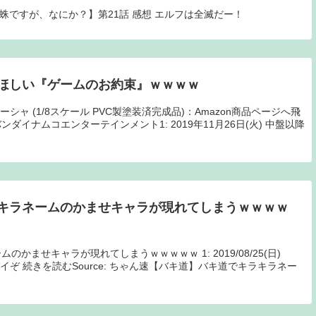
【蜘蛛ですが、なにか？】第21話 感想 エルフは全滅だー！
ほしい『ゲームのお約束』ｗｗｗｗ
シャ (1/8スケール PVC製塗装済完成品)：Amazon商品ページへ飛
イナムコエンターテインメント1: 2019年11月26日(火) 中盤以降
キラネームのかませキャラが現れてしまうｗｗｗｗ
かませキャラが現れてしまうｗｗｗｗｗ 1: 2019/08/25(日)
0倍ヤバイぞ 続きを読むSource: ちゃん速【バキ道】バキ道でキラキラネー