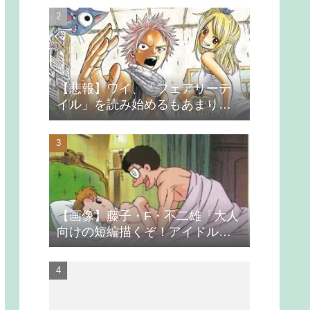
【悲報】ワイ、「フェアリーテ
イル」を読み始めるもあまりの
つまらなさに挫折する
【画像】藤子・F・不二雄「大人
向けの短編描くぞ！アイドルが
無理やり抱かれるシーン入れ
よ」