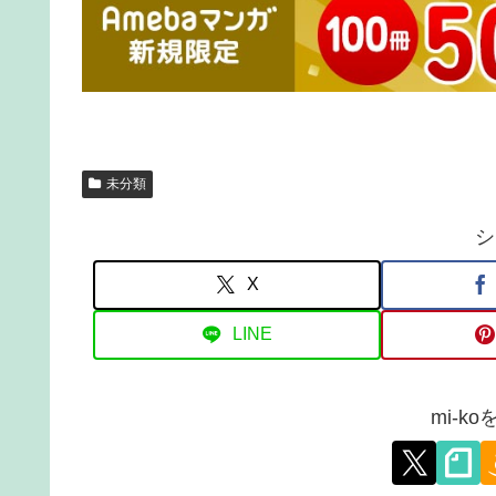
未分類
シ
X
LINE
mi-k