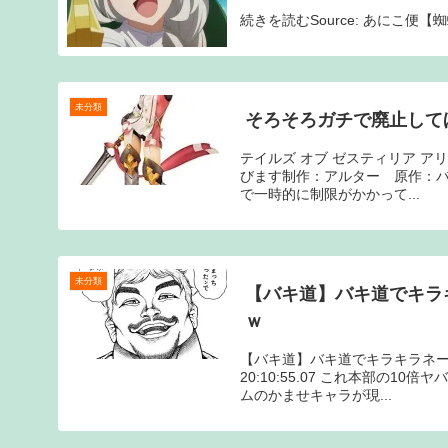
続きを読むSource: あにこ便
未分類
そろそろガチで廃止して
テイルズ オブ ゼスティリア アリー
びます制作：アルター 原作：バンダ
で一時的に制限がかかって...
未分類
【バキ道】バキ道でキラ
ｗ
【バキ道】バキ道でキラキラネームの
20:10:55.07 これ本部の1
ムのかませキャラが現...