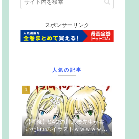
スポンサーリンク
人気の記事
【画像】SAOの川原礫先生が書
いたfateのイラストｗｗｗｗｗｗ
ｗｗｗ