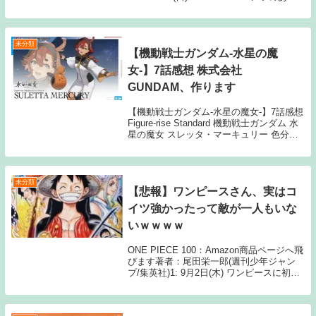
シーンだよな続きを読むSource: ちゃん速
【朗報】地獄先生ぬ～べ～の好きな話、お
前らの中で一致する...
未分類
【機動戦士ガンダム-水星の魔
女-】7話感想 株式会社
GUNDAM、作ります
【機動戦士ガンダム-水星の魔女-】7話感想
Figure-rise Standard 機動戦士ガンダム 水
星の魔女 スレッタ・マーキュリー 色分け
済みプラモデル：Amazon商品ページへ飛
びます原作：矢立肇、富野由悠季 販売：
BANDAI S...
未分類
【悲報】ワンピースさん、実はコ
イツ強かったって敵が一人もいな
いｗｗｗｗ
ONE PIECE 100：Amazon商品ページへ飛
びます著者：尾田栄一郎(週刊少年ジャン
プ/集英社)1: 9月2日(木) ワンピースに初登
場時弱そうだったのに実は強かった敵って
おらんよな強キャラは最初から強キャラ 2:
9月2日(木) ...