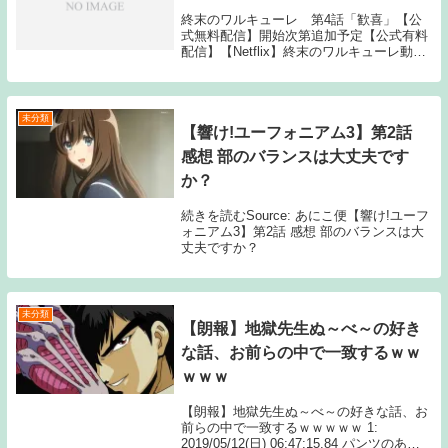
終末のワルキューレ 第4話「歓喜」【公
式無料配信】開始次第追加予定【公式有料
配信】【Netflix】終末のワルキューレ動画
一覧TOPへSource: New feed終末のワルキ
ューレ 第4話
未分類
【響け!ユーフォニアム3】第2話
感想 部のバランスは大丈夫です
か？
続きを読むSource: あにこ便【響け!ユーフ
ォニアム3】第2話 感想 部のバランスは大
丈夫ですか？
未分類
【朗報】地獄先生ぬ～べ～の好き
な話、お前らの中で一致するｗｗ
ｗｗｗ
【朗報】地獄先生ぬ～べ～の好きな話、お
前らの中で一致するｗｗｗｗｗ 1:
2019/05/12(日) 06:47:15.84 パンツのあの