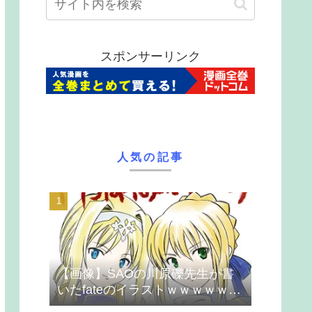
スポンサーリンク
人気の記事
【画像】SAOの川原礫先生が書
いたfateのイラストｗｗｗｗｗｗ
ｗｗｗ