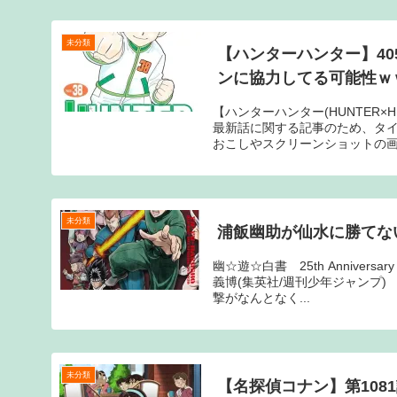
未分類
【ハンターハンター】4
ンに協力してる可能性ｗｗｗ
【ハンターハンター(HUNTER×
最新話に関する記事のため、タ
おこしやスクリーンショットの画像
未分類
浦飯幽助が仙水に勝てな
幽☆遊☆白書 25th Annivers
義博(集英社/週刊少年ジャンプ)
撃がなんとなく...
未分類
【名探偵コナン】第108