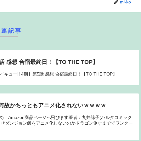
mi-ko
関連記事
話 感想 合宿最終日！【TO THE TOP】
イキュー!! 4期】第5話 感想 合宿最終日！【TO THE TOP】
何故かちっともアニメ化されないｗｗｗｗ
OMIX)：Amazon商品ページへ飛びます著者：九井諒子(ハルタコミック
3日(土) なぜダンジョン飯をアニメ化しないのかドラゴン倒すまででワンクー