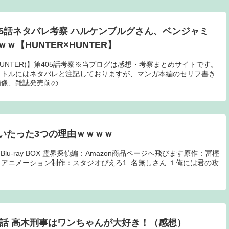
05話ネタバレ考察 ハルケンブルグさん、ベンジャミ
【HUNTER×HUNTER】
HUNTER)】第405話考察※当ブログは感想・考察まとめサイトです。
イトルにはネタバレと注記しておりますが、マンガ本編のセリフ書き
、雑誌発売前の...
いたった3つの理由ｗｗｗｗ
ary Blu-ray BOX 霊界探偵編：Amazon商品ページへ飛びます原作：冨樫
 アニメーション制作：スタジオぴえろ1: 名無しさん １俺には君の攻
1話 高木刑事はワンちゃんが大好き！（感想）