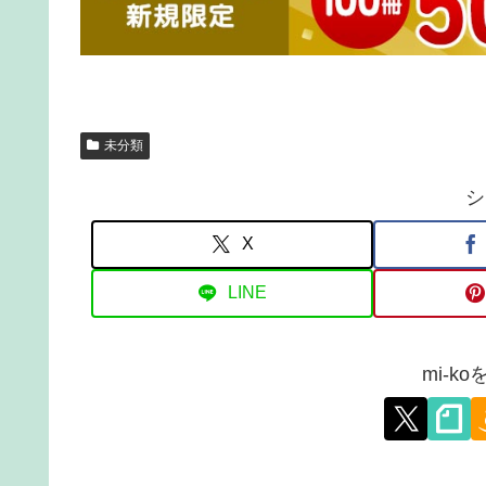
未分類
シ
X
LINE
mi-k