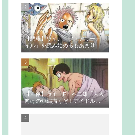
【悲報】ワイ、「フェアリーテ
イル」を読み始めるもあまりの
つまらなさに挫折する
【画像】藤子・F・不二雄「大人
向けの短編描くぞ！アイドルが
無理やり抱かれるシーン入れ
よ」