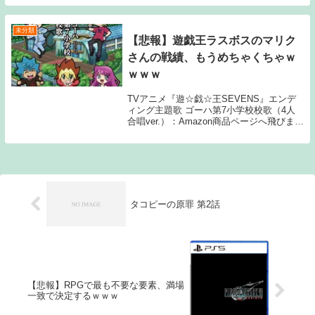
【ABEMA】（8/17 0:00～） 【公式有料配
信】 【U-NEX Source: N...
未分類
【悲報】遊戯王ラスボスのマリク
さんの戦績、もうめちゃくちゃｗ
ｗｗｗ
TVアニメ『遊☆戯☆王SEVENS』エンデ
ィング主題歌 ゴーハ第7小学校校歌（4人
合唱ver.）：Amazon商品ページへ飛びます
原作：高橋和希、スタジオ・ダイス アー
ティスト：遊我（石橋陽彩）、ルーク（八
代拓）、ガクト（花江夏樹）、ロミン...
タコピーの原罪 第2話
【悲報】RPGで最も不要な要素、満場
一致で決定するｗｗｗ