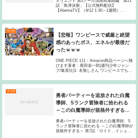
オリエント 第2クール淡路島激闘編 第21
話「島津決裂」【公式無料配信】
【AbemaTV】（9/12 1:30～1週間）
【Gyao】（9/11 12:00～1週間）【公式有
料配信】【U-NEXT】 【Hulu】
【AbemaTV】【TELA...
未分類
【悲報】ワンピースで威厳と絶望
感のあったボス、エネルが最後だ
ったｗｗｗ
ONE PIECE 111：Amazon商品ページへ飛
びます著者：尾田栄一郎(週刊少年ジャン
プ/集英社)1: 名無しさん ワンピースでちゃ
んと威厳と絶望感のある章ボス敵ってエネ
ルが最後だよなもっといえばクロコダイル
とエネル、良くて章ボスやな...
未分類
勇者パーティーを追放された白魔
導師、Sランク冒険者に拾われる
～この白魔導師が規格外すぎる～
第7話
勇者パーティーを追放された白魔導師、S
ランク冒険者に拾われる ～この白魔導師が
規格外すぎる～ 第7話「ロイド、イシュタ
ルを救う。」 【公式無料配信】