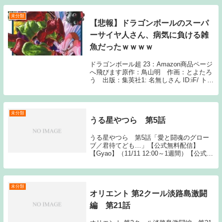
未分類
【悲報】ドラゴンボールのスーパ
ーサイヤ人さん、病気に負ける雑
魚だったｗｗｗｗ
ドラゴンボール超 23：Amazon商品ページ
へ飛びます原作：鳥山明 作画：とよたろ
う 出版：集英社1: 名無しさん ID:iF/ トラ
ンクス「スーパーサイヤ人も病気には勝て
なかったんです」いや心臓病ぐらい治せよ
😅 2: 名無しさん ID:...
未分類
うる星やつら 第5話
うる星やつら 第5話「愛と闘魂のグロー
ブ／君待てども…」【公式無料配信】
【Gyao】（11/11 12:00～1週間）【公式有
料配信】【U-NEXT】 【バンダイ】 【dア
ニメストア】【FOD】 【Gyao】 【ひかり
TV】【楽天TV】 【...
未分類
オリエント 第2クール淡路島激闘
編 第21話