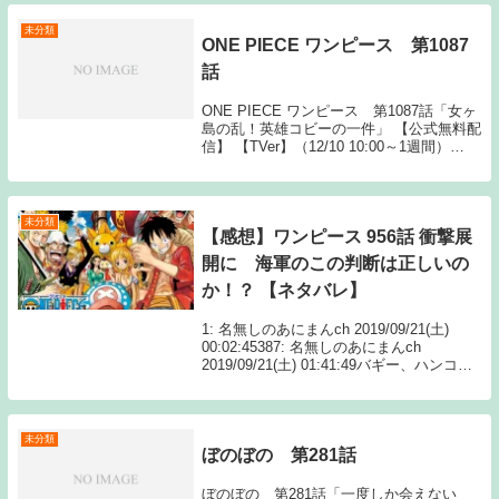
りのソシャゲが主流な今せわ...
未分類
ONE PIECE ワンピース 第1087
話
ONE PIECE ワンピース 第1087話「女ヶ
島の乱！英雄コビーの一件」 【公式無料配
信】 【TVer】（12/10 10:00～1週間）
【公式有料配信】 【FOD】 ONE PIECE
ワンピース動画一覧TOPへThe post O...
未分類
【感想】ワンピース 956話 衝撃展
開に 海軍のこの判断は正しいの
か！？ 【ネタバレ】
1: 名無しのあにまんch 2019/09/21(土)
00:02:45387: 名無しのあにまんch
2019/09/21(土) 01:41:49バギー、ハンコッ
ク、ウィーブル、ミホークと海軍の戦争カ
イドウビッグマムの同盟結成黒ひげの暴
走...
未分類
ぼのぼの 第281話
ぼのぼの 第281話「一度しか会えない