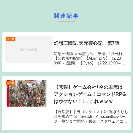
関連記事
未分類
幻想三國誌 天元霊心記 第7話
幻想三國誌 天元霊心記 第7話「決死行」
【公式無料配信】【AbemaTV】（2/23
3:00～1週間）【Gyao】（2/22 12:00～）
【公式有料配信】【U-NEXT】 【Hulu】
【AbemaTV】【Amazonプライム】 【d
ア...
未分類
【悲報】ゲーム会社｢今の主流は
アクションゲーム！コマンドRPG
はウケない！｣←これｗｗｗ
【通常版】ドラゴンクエストXI 過ぎ去りし
時を求めて S - Switch：Amazon商品ペー
ジへ飛びます開発・販売：スクウェアエニ
ックス1: 名無しさん キャラ組み合わせて
スキル発動操作以外ほぼ放置なゲームばか