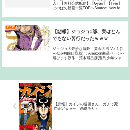
人」【無料公式配信】【Gyao】【Tver】
ぼのぼの動画一覧TOPへSource: New feed
ぼのぼの 第281話
未分類
【悲報】ジョジョ1部、実はとん
でもない苦行だったｗｗｗ
ジョジョの奇妙な冒険 黄金の風 Vol.1 (1
～4話/初回仕様版) ：Amazon商品ページへ
飛びます原作：荒木飛呂彦(週刊少年ジャン
プ/集英社) アニメーション制作：デイヴ
ィッドプロダクション1: 名無しさん おも
んなさすぎる 2: 名...
【悲報】カイジの遠藤さん、ガチで死
亡確定ｗｗｗ（画像あり）