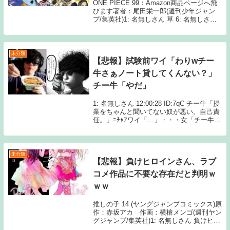
ONE PIECE 99：Amazon商品ページへ飛
びます著者：尾田栄一郎(週刊少年ジャン
プ/集英社)1: 名無しさん 草 6: 名無しさん
警棒みたいなもんやろ 4: 名無しさん 対刀
にて最強。 177: 名無しさん >>4 いや絶対
刀の...
未分類
【悲報】試験前ワイ「わりwチー
牛さぁノート貸してくんない？」
チー牛「やだ」
1: 名無しさん 12:00:28 ID:7qC チー牛「授
業をちゃんと聞いてない奴が悪い。自己責
任。」ﾆﾁｬｱワイ「…」・・・女「チー牛
君。ノート貸して欲しいなぁ」チー牛
「え、あ、あ、あ、い、いいよ」ﾋｮｲ女
「チー牛君ありがとー」女「はい...
未分類
【悲報】負けヒロインさん、ラブ
コメ作品に不要な存在だと判明ｗ
ｗｗ
推しの子 14 (ヤングジャンプコミックス)原
作：赤坂アカ 作画：横槍メンゴ(週刊ヤン
グジャンプ/集英社)1: 名無しさん 負けヒロ
インって作品に必要なの？かわいそうじゃ