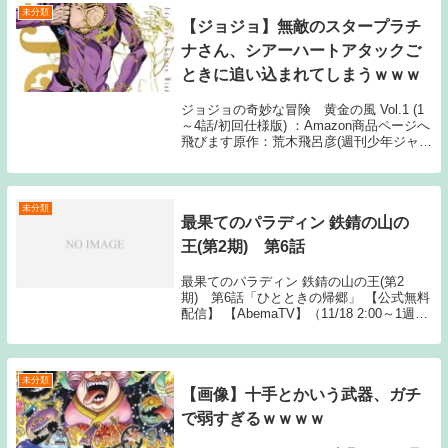
未分類
【ジョジョ】無敵のスタープラチ
ナさん、シアーハートアタックご
ときに追い込まれてしまうｗｗｗ
ジョジョの奇妙な冒険 黄金の風 Vol.1 (1
～4話/初回仕様版) ：Amazon商品ページへ
飛びます原作：荒木飛呂彦(週刊少年ジャン
プ/集英社) アニメーション制作：デイヴ
ィッドプロダクション1: 名無しさん どこ
が無敵やねんコレェ！ ...
未分類
最果てのパラディン 鉄錆の山の
王(第2期) 第6話
最果てのパラディン 鉄錆の山の王(第2
期) 第6話「ひとときの帰郷」 【公式無料
配信】 【AbemaTV】（11/18 2:00～1週
間） 【公式有料配信】 【U-NEXT】
【Hulu】 【ABEMA】 【Lemino The post
...
未分類
【画像】十手とかいう武器、ガチ
で弱すぎるｗｗｗｗ