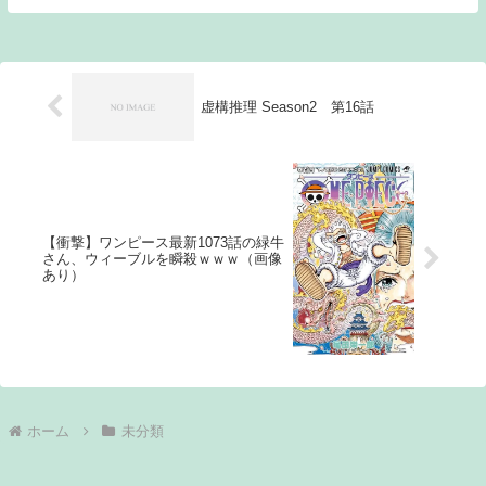
ん 2: 名無しさん 敗者がいるから勝者がい
るんだよ 3: 名無しさん...
虚構推理 Season2 第16話
【衝撃】ワンピース最新1073話の緑牛
さん、ウィーブルを瞬殺ｗｗｗ（画像
あり）
ホーム
未分類