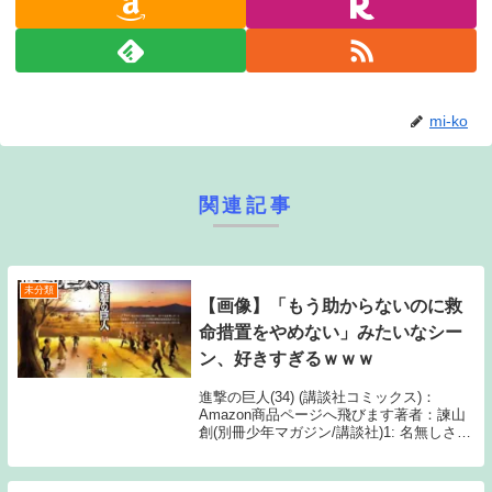
mi-ko
関連記事
未分類
【画像】「もう助からないのに救
命措置をやめない」みたいなシー
ン、好きすぎるｗｗｗ
進撃の巨人(34) (講談社コミックス)：
Amazon商品ページへ飛びます著者：諫山
創(別冊少年マガジン/講談社)1: 名無しさん
15:43:07.13 ID:UUv 認めたくない的な 2:
名無しさん 15:43:28.78 これは分か...