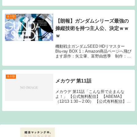
て死んでんだよ 続きを読むSource: ちゃん
速【ネタバレ注意】ウシジマくん最終回が
とんでもない結果に...
未分類
【朗報】ガンダムシリーズ最強の
操縦技術を持つ主人公、決定ｗｗ
ｗ
機動戦士ガンダムSEED HDリマスター
Blu-ray BOX 1：Amazon商品ページへ飛び
ます原作：矢立肇、富野由悠季 制作：サ
ンライズ1: 名無しさん 18:00:32.64 ID:1z
冷静に考えると、シリーズ最強の操縦技術
を有...
未分類
メカウデ 第11話
メカウデ 第11話「こんな所で止まんな
よ！」 【公式無料配信】 【ABEMA】
（12/13 1:30～2:00） 【公式有料配信】
【U-NEXT】 【Hulu】 【ABEMA】
【Amazonプライム】 【バンダイ】
Source: Ne...