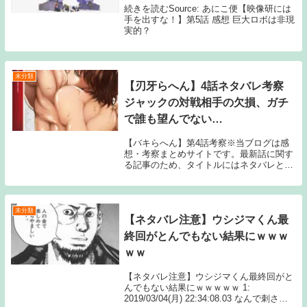
続きを読むSource: あにこ便【映像研には
手を出すな！】第5話 感想 巨大ロボは非現
実的？
未分類
【刃牙らへん】4話ネタバレ考察
ジャックの対戦相手の欠損、ガチ
で誰も望んでない…
【バキらへん】第4話考察※当ブログは感
想・考察まとめサイトです。最新話に関す
る記事のため、タイトルにはネタバレと注
記しておりますが、マンガ本編のセリフ書
きおこしやスクリーンショットの画像、雑
誌発売前のネタバレ（早バレ）に該当する
内容は一切公...
未分類
【ネタバレ注意】ウシジマくん最
終回がとんでもない結果にｗｗｗ
ｗｗ
【ネタバレ注意】ウシジマくん最終回がと
んでもない結果にｗｗｗｗｗ 1:
2019/03/04(月) 22:34:08.03 なんで刺され