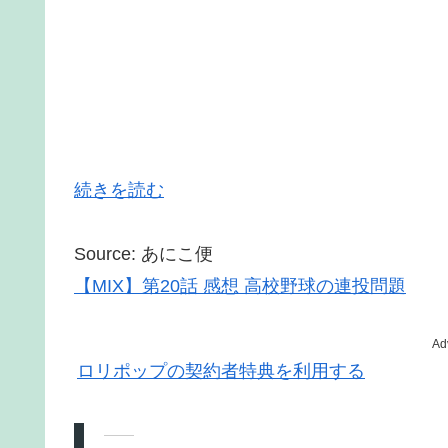
続きを読む
Source: あにこ便
【MIX】第20話 感想 高校野球の連投問題
Ad
ロリポップの契約者特典を利用する