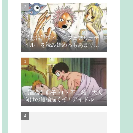
【悲報】ワイ、「フェアリーテ
イル」を読み始めるもあまりの
つまらなさに挫折する
【画像】藤子・F・不二雄「大人
向けの短編描くぞ！アイドルが
無理やり抱かれるシーン入れ
よ」