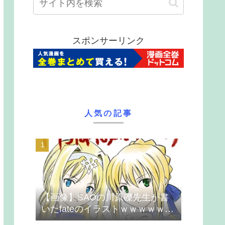
スポンサーリンク
人気の記事
【画像】SAOの川原礫先生が書
いたfateのイラストｗｗｗｗｗｗ
ｗｗｗ