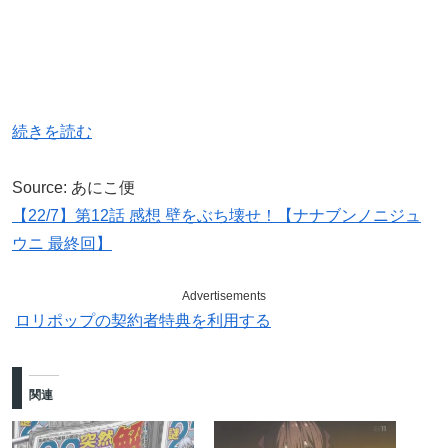
続きを読む
Source: あにこ便
【22/7】第12話 感想 壁をぶち壊せ！【ナナブンノニジュ
ウニ 最終回】
Advertisements
ロリポップの契約者特典を利用する
関連