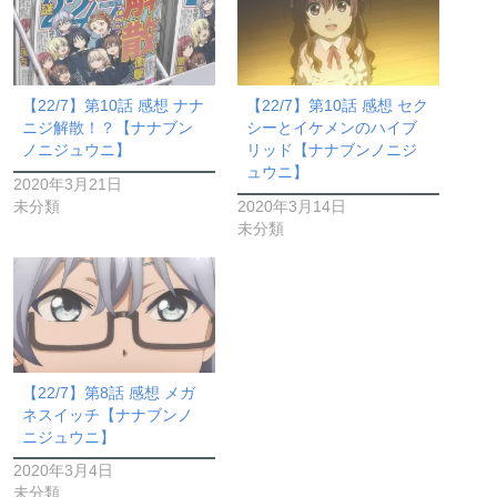
【22/7】第10話 感想 ナナ
【22/7】第10話 感想 セク
ニジ解散！？【ナナブン
シーとイケメンのハイブ
ノニジュウニ】
リッド【ナナブンノニジ
ュウニ】
2020年3月21日
未分類
2020年3月14日
未分類
【22/7】第8話 感想 メガ
ネスイッチ【ナナブンノ
ニジュウニ】
2020年3月4日
未分類