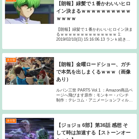
【朗報】緑髪で１番かわいいヒロ
イン決まるｗｗｗｗｗｗｗｗｗｗ
ｗｗｗｗ
【朗報】緑髪で１番かわいいヒロイン決ま
るｗｗｗｗｗｗｗｗｗｗｗｗｗｗ 1:
2019/02/10(日) 15:16:06.13 ランｋ続きを
読むSource: ちゃん速【朗報】緑髪で１番
かわいいヒロイン決まるｗｗｗｗｗｗｗｗ
ｗｗｗｗｗｗ
未分類
【朗報】金曜ロードショー、ガチ
で本気を出しまくるｗｗｗ（画像
あり）
ルパン三世 PART5 Vol.1 ：Amazon商品ペ
ージへ飛びます原作：モンキー・パンチ
制作：テレコム・アニメーションフィルム
1: 10月16日(土) 引用：『金曜ロードシネマ
クラブ』 2: 10月16日(土) エバガとかヤバ
すぎる ...
未分類
【ジョジョ 6部】第36話 感想 そ
して時は加速する【ストーンオー