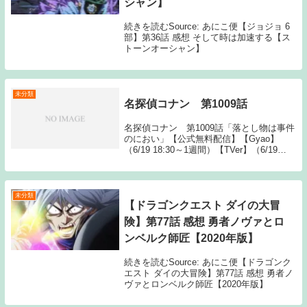
シャン】
続きを読むSource: あにこ便【ジョジョ 6
部】第36話 感想 そして時は加速する【ス
トーンオーシャン】
未分類
名探偵コナン 第1009話
名探偵コナン 第1009話「落とし物は事件
のにおい」【公式無料配信】【Gyao】
（6/19 18:30～1週間）【TVer】（6/19
18:30～1週間）【公式有料配信】【U-
NEXT】 【Hulu】【Amazonプライム】
【バンダイ】...
未分類
【ドラゴンクエスト ダイの大冒
険】第77話 感想 勇者ノヴァとロ
ンベルク師匠【2020年版】
続きを読むSource: あにこ便【ドラゴンク
エスト ダイの大冒険】第77話 感想 勇者ノ
ヴァとロンベルク師匠【2020年版】