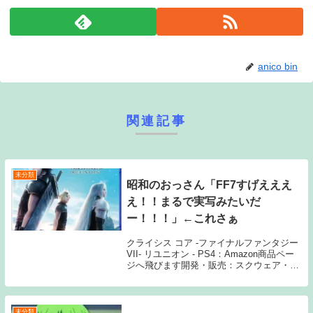
anico bin
関連記事
未分類
昭和のおっさん「FF7すげえええ
え！！まるで実写みたいだ
ー！！！」←これさぁ
クライシス コア -ファイナルファンタジー
VII- リユニオン - PS4：Amazon商品ペー
ジへ飛びます開発・販売：スクウェア・エ
ニックス1: 11月23日(水) 黒歴史 2: 11月23
日(水) やばすぎ定期 3: 11月23日(水)...
未分類