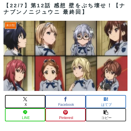
【22/7】第12話 感想 壁をぶち壊せ！【ナ
ナブンノニジュウニ 最終回】
未分類
X
Facebook
はてブ
LINE
Pinterest
コピー