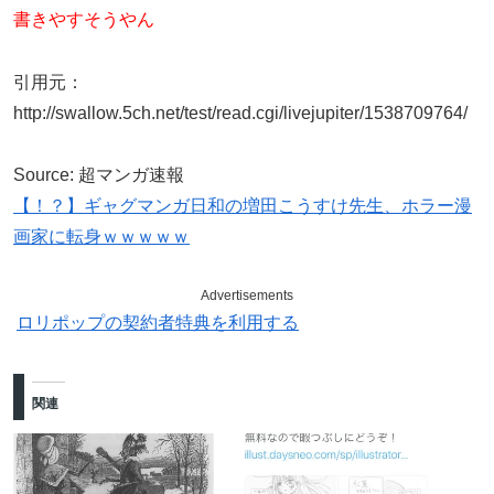
書きやすそうやん
引用元：
http://swallow.5ch.net/test/read.cgi/livejupiter/1538709764/
Source: 超マンガ速報
【！？】ギャグマンガ日和の増田こうすけ先生、ホラー漫
画家に転身ｗｗｗｗｗ
Advertisements
ロリポップの契約者特典を利用する
関連