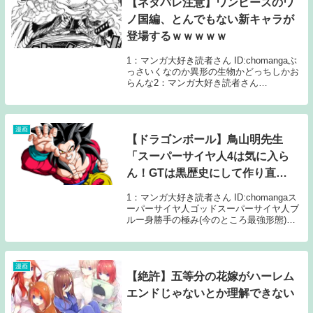
【ネタバレ注意】ワンピースのワ
ノ国編、とんでもない新キャラが
登場するｗｗｗｗｗ
1：マンガ大好き読者さん ID:chomangaぶ
っさいくなのか異形の生物かどっちしかお
らんな2：マンガ大好き読者さん
ID:chomangaカッパやんけ4：マンガ大好
き読者さん ID:chomangaもっとカッコいい
の出せませんかねえ5：...
漫画
【ドラゴンボール】鳥山明先生
「スーパーサイヤ人4は気に入ら
ん！GTは黒歴史にして作り直
す！」
1：マンガ大好き読者さん ID:chomangaス
ーパーサイヤ人ゴッドスーパーサイヤ人ブ
ルー身勝手の極み(今のところ最強形態)絶
対4の方がカッコ良かったよな？2：マンガ
大好き読者さん ID:chomangaGTも正史に
戻してくれや…4：マン...
漫画
【絶許】五等分の花嫁がハーレム
エンドじゃないとか理解できない