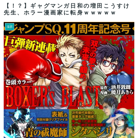
【！？】ギャグマンガ日和の増田こうすけ
先生、ホラー漫画家に転身ｗｗｗｗｗ
漫画