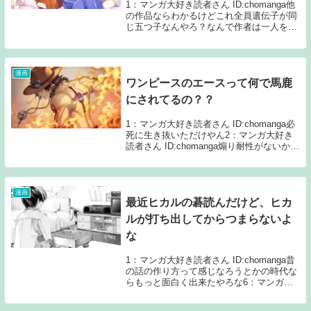
1：マンガ大好き読者さん ID:chomanga他
の作品ならわかるけどこれ全員遺伝子が同
じ五つ子なんやろ？なんで作者は一人を決
めてしまったんや？2：マンガ大好き読者
さん ID:chomangaニセコイ以下になってし
まうとは思わんかったわ3：...
漫画
ワンピースのエースって何で馬鹿
にされてるの？？
1：マンガ大好き読者さん ID:chomanga必
死に生き抜いただけやん2：マンガ大好き
読者さん ID:chomanga煽り耐性がないから
やで(マジレス)4：マンガ大好き読者さん
ID:chomangaみんなの頑張り無駄にしたか
ら7：マンガ...
漫画
最近ヒカルの碁読んだけど、ヒカ
ルが打ち出してからつまらないよ
な
1：マンガ大好き読者さん ID:chomanga昔
の話の作り方って感じなろうとかの時代な
らもっと面白く出来たやろな6：マンガ大
好き読者さん ID:chomanga>>1オセロや将
棋のルールもわからないようなやつが囲碁