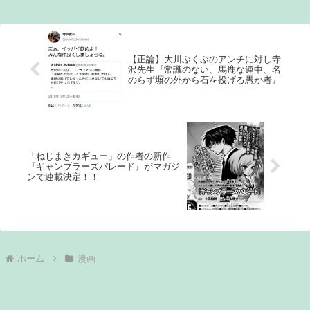
を語っても…4：マンガ大...
【正論】大川ぶくぶのアンチに対し寺
沢先生『常識のない、馬鹿な連中、名
のらず塀の外から石を投げる愚か者』
「ねじまきカギュー」の作者の新作
『ギャンブラーズパレード』がマガジ
ンで連載決定！！
ホーム
漫画