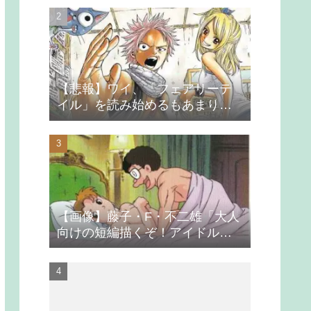
【悲報】ワイ、「フェアリーテ
イル」を読み始めるもあまりの
つまらなさに挫折する
【画像】藤子・F・不二雄「大人
向けの短編描くぞ！アイドルが
無理やり抱かれるシーン入れ
よ」