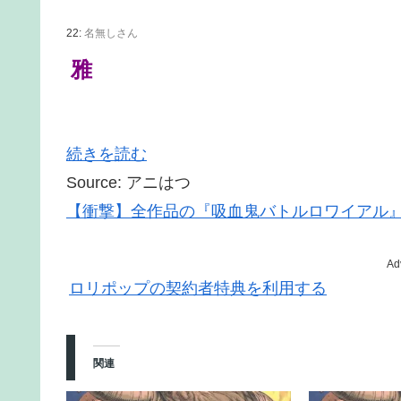
22:
名無しさん
雅
続きを読む
Source: アニはつ
【衝撃】全作品の『吸血鬼バトルロワイアル
Ad
ロリポップの契約者特典を利用する
関連