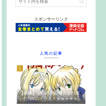
スポンサーリンク
人気の記事
【画像】SAOの川原礫先生が書
いたfateのイラストｗｗｗｗｗｗ
ｗｗｗ