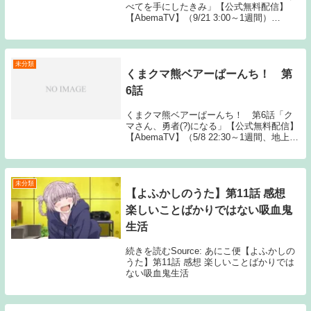
べてを手にしたきみ」【公式無料配信】
【AbemaTV】（9/21 3:00～1週間）
【Gyao】（9/21 2:30～1週間）【公式有料
配信】【U-NEXT】 【Hulu】 【Abem...
未分類
くまクマ熊ベアーぱーんち！ 第
6話
くまクマ熊ベアーぱーんち！ 第6話「ク
マさん、勇者(?)になる」【公式無料配信】
【AbemaTV】（5/8 22:30～1週間、地上波
同時）【AbemaTV】（5/8 23:00～1週間）
【公式有料配信】【U-NEXT】 【Hulu】
【A...
未分類
【よふかしのうた】第11話 感想
楽しいことばかりではない吸血鬼
生活
続きを読むSource: あにこ便【よふかしの
うた】第11話 感想 楽しいことばかりでは
ない吸血鬼生活