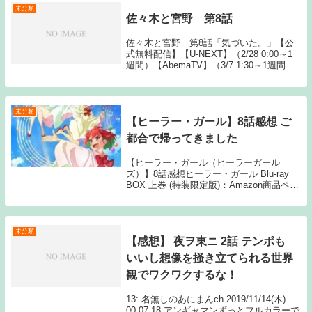
未分類
佐々木と宮野 第8話
佐々木と宮野 第8話「気づいた。」【公
式無料配信】【U-NEXT】（2/28 0:00～1
週間）【AbemaTV】（3/7 1:30～1週間）
【Gyao】（3/7 0:00～1週間）【公式有料
配信】【U-NEXT】 【Hulu】 【Abem...
未分類
【ヒーラー・ガール】8話感想 ご
都合で帰ってきました
【ヒーラー・ガール（ヒーラーガール
ズ）】8話感想ヒーラー・ガール Blu-ray
BOX 上巻 (特装限定版)：Amazon商品ペー
ジへ飛びますアニメーション制作：Studio
3Hz501: 5月23日(月) おいしゅうございま
した 50...
未分類
【感想】 夜ヲ東ニ 2話 テンポも
いいし想像を掻き立てられる世界
観でワクワクするな！
13: 名無しのあにまんch 2019/11/14(木)
00:07:18 アンギャマンずっとフルカラーで