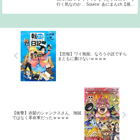
行く気なのか… Source: あにまんch【感
想】 夜ヲ東ニ 2話 テンポもいいし想像を
掻き立てられる世界観でワクワクするな！
【悲報】ワイ無能、なろう小説ですら
まともに書けないｗｗｗｗ
【衝撃】赤髪のシャンクスさん、海賊
ではなく革命軍だったｗｗｗｗ