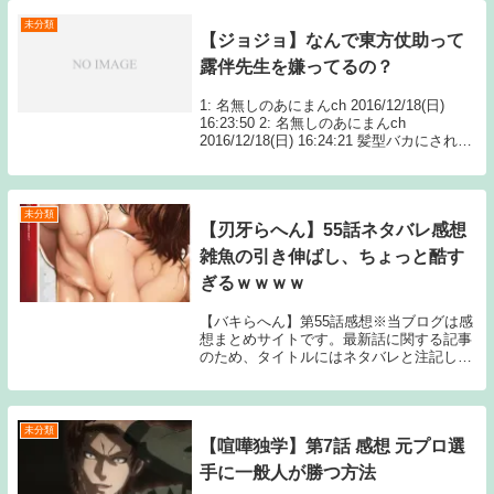
無しさん ...
未分類
【ジョジョ】なんで東方仗助って
露伴先生を嫌ってるの？
1: 名無しのあにまんch 2016/12/18(日)
16:23:50 2: 名無しのあにまんch
2016/12/18(日) 16:24:21 髪型バカにされた
からじゃねえかな… 3: 名無しのあにまん
ch 2016 Source: あ...
未分類
【刃牙らへん】55話ネタバレ感想
雑魚の引き伸ばし、ちょっと酷す
ぎるｗｗｗｗ
【バキらへん】第55話感想※当ブログは感
想まとめサイトです。最新話に関する記事
のため、タイトルにはネタバレと注記して
おりますが、マンガ本編のセリフ書きおこ
しやスクリーンショットの画像等、内容の
詳細に触れる情報は一切公開しておりませ
ん。最新話...
未分類
【喧嘩独学】第7話 感想 元プロ選
手に一般人が勝つ方法