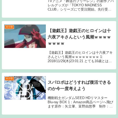
TVアニメ『葬送のフリーレン』の新作アパ
レルグッズが「TOKYO MADNESS
CLUB」シリーズにて受注開始。先行受注
予約は2026年4月5日(日)23時59分までとな
っている。
未分類
【遊戯王】遊戯王のヒロインは十
六夜アキさんという風潮ｗｗｗｗ
ｗｗｗｗ
【遊戯王】遊戯王のヒロインは十六夜アキ
さんという風潮ｗｗｗｗｗｗｗｗ 1:
2018/11/29(木)23:01:21 とても16歳とは思
えない 続きを読むSource: ちゃん速【遊戯
王】遊戯王のヒロインは十六夜アキさんと
いう風潮ｗｗｗｗ...
未分類
スパロボはどうすれば復活できる
のか今一度考えよう
機動戦士ガンダムSEED HDリマスター
Blu-ray BOX 1：Amazon商品ページへ飛び
ます原作：矢立肇、富野由悠季 制作：サ
ンライズ1: 名無しさん これ難問だよな 2:
名無しさん 30で一瞬だけ復活したぞ 7: 名