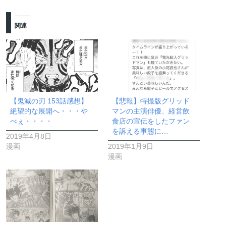
関連
【鬼滅の刃 153話感想】
【悲報】特撮版グリッド
絶望的な展開へ・・・や
マンの主演俳優、経営飲
べぇ・・・・
食店の宣伝をしたファン
を訴える事態に…
2019年4月8日
漫画
2019年1月9日
漫画