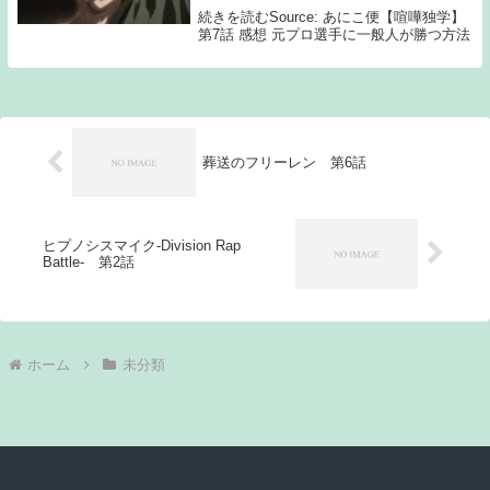
続きを読むSource: あにこ便【喧嘩独学】
第7話 感想 元プロ選手に一般人が勝つ方法
葬送のフリーレン 第6話
ヒプノシスマイク-Division Rap
Battle- 第2話
ホーム
未分類