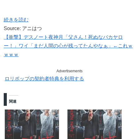
続きを読む
Source: アニはつ
【衝撃】デスノート夜神月「父さん！死ぬなバカヤロ
ー！」ワイ「まだ人間の心が残ってたんやなぁ」←これｗ
ｗｗｗ
Advertisements
ロリポップの契約者特典を利用する
関連