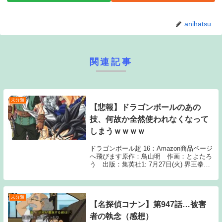
anihatsu
関連記事
未分類
【悲報】ドラゴンボールのあの
技、何故か全然使われなくなって
しまうｗｗｗｗ
ドラゴンボール超 16：Amazon商品ページ
へ飛びます原作：鳥山明 作画：とよたろ
う 出版：集英社1: 7月27日(火) 界王拳っ
てなんで使わなくなったの？超サイヤ人の
界王拳って強そうじゃん。 その状態で気功
砲とかつかえばだいたい完封でき...
未分類
【名探偵コナン】第947話…被害
者の執念（感想）