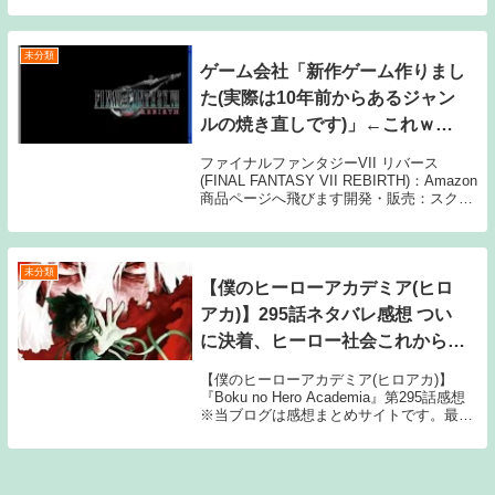
メンハゲ以外に 2: 名無しさん ピカチュウ
3: 名無しさん ダースベイ...
未分類
ゲーム会社「新作ゲーム作りまし
た(実際は10年前からあるジャン
ルの焼き直しです)」←これｗｗ
ｗ
ファイナルファンタジーVII リバース
(FINAL FANTASY VII REBIRTH)：Amazon
商品ページへ飛びます開発・販売：スクウ
ェア・エニックス1: 名無しさん 飽きたよ
な大半のゲームこれじゃん 2: 名無しさん
やらなきゃ...
未分類
【僕のヒーローアカデミア(ヒロ
アカ)】295話ネタバレ感想 つい
に決着、ヒーロー社会これからど
うなるんだ・・・
【僕のヒーローアカデミア(ヒロアカ)】
『Boku no Hero Academia』第295話感想
※当ブログは感想まとめサイトです。最新
話に関する記事のため、タイトルにはネタ
バレと注記しておりますが、マンガ本編の
会話・スクリーンショットの画...