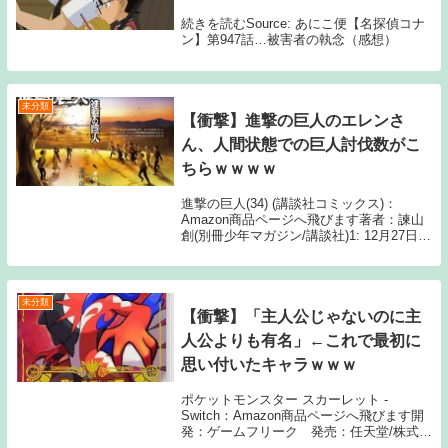
続きを読むSource: あにこ便【名探偵コナ
ン】第947話…被害者の執念（感想）
未分類
【衝撃】進撃の巨人のエレンさ
ん、人間状態での巨人討伐数がこ
ちらｗｗｗｗ
進撃の巨人(34) (講談社コミックス)：
Amazon商品ページへ飛びます著者：諫山
創(別冊少年マガジン/講談社)1: 12月27日
(月) 2体少なすぎやろ 2: 12月27日(月) くさ
あ 4: 12月27日(月) 超大型巨人 3: 12...
未分類
【衝撃】「主人公じゃないのに主
人公よりも有名」←これで最初に
思い付いたキャラｗｗｗ
ポケットモンスター スカーレット -
Switch：Amazon商品ページへ飛びます開
発：ゲームフリーク 発売：任天堂/株式会
社ポケモン1: 名無しさん っておる？ラー