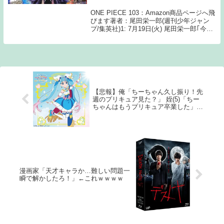
ONE PIECE 103：Amazon商品ページへ飛
びます著者：尾田栄一郎(週刊少年ジャン
プ/集英社)1: 7月19日(火) 尾田栄一郎｢今ま
で隠してきた謎を全部描いていきます。面
白いですよー｣引用：『ONE PIECE』 著
者：尾田栄一...
【悲報】俺「ちーちゃん久し振り！先
週のプリキュア見た？」 姪(5)「ちー
ちゃんはもうプリキュア卒業した」←
これｗｗｗｗ
漫画家「天才キャラか…難しい問題一
瞬で解かしたろ！」←これｗｗｗｗ