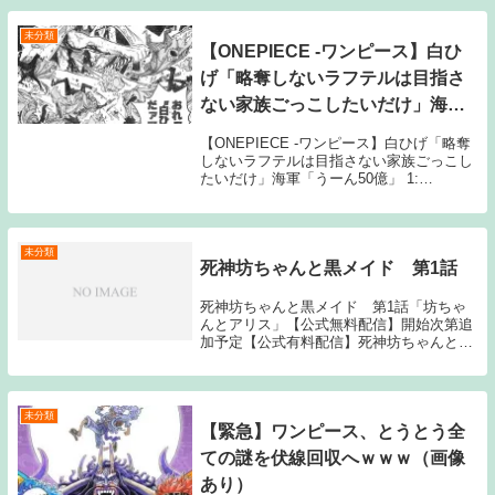
ニメ...
未分類
【ONEPIECE -ワンピース】白ひ
げ「略奪しないラフテルは目指さ
ない家族ごっこしたいだけ」海軍
「うーん50億」
【ONEPIECE -ワンピース】白ひげ「略奪
しないラフテルは目指さない家族ごっこし
たいだけ」海軍「うーん50億」 1:
2019/12/04(水) 20:20:28.68 なぜなのか 続
きを読むSource: ちゃん速【ONEPIECE ...
未分類
死神坊ちゃんと黒メイド 第1話
死神坊ちゃんと黒メイド 第1話「坊ちゃ
んとアリス」【公式無料配信】開始次第追
加予定【公式有料配信】死神坊ちゃんと黒
メイド動画一覧TOPへSource: New feed死
神坊ちゃんと黒メイド 第1話
未分類
【緊急】ワンピース、とうとう全
ての謎を伏線回収へｗｗｗ（画像
あり）