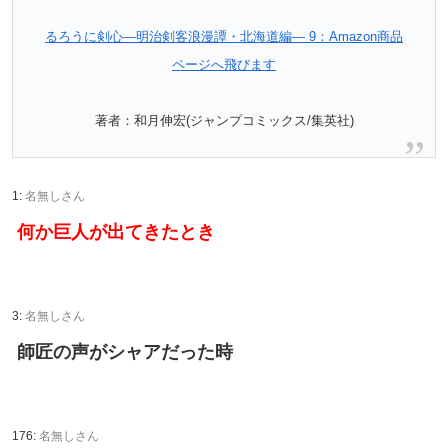
るろうに剣心―明治剣客浪漫譚・北海道編― 9：Amazon商品
ページへ飛びます
著者：和月伸宏(ジャンプコミックス/集英社)
1:
名無しさん
何か巨人が出てきたとき
3:
名無しさん
師匠の声がシャアだった時
176:
名無しさん