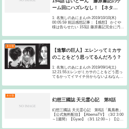
154話 はいどーん 藤原書記のゲ
ーム回にハズレなし！ 【ネタバ
レ】
1: 名無しのあにまんch 2019/10/10(木)
00:05:59 前話感想記事：【感想】 かぐや
様は告らせたい 153話 藤原書記完全に汚れ
役！ミコちゃん重い！かぐや様エモい！ミ
コちゃん重い！ 良いコント回だった
Source: あ...
未分類
【進撃の巨人】エレンってミカサ
のことをどう思ってるんだろう？
1: 名無しのあにまんch 2019/09/14(土)
12:21:55エレンがミカサのことをどう思っ
てるかってイマイチ分からないよねなんか
単純に好きとか嫌いとかじゃなさそう2: 名
無しのあにまんch 2019/09/14(土) 12:22...
未分類
幻想三國誌 天元霊心記 第8話
幻想三國誌 天元霊心記 第8話「鳳凰教」
【公式無料配信】【AbemaTV】（3/2 3:00
～1週間）【Gyao】（3/1 12:00～）【公式
有料配信】【U-NEXT】 【Hulu】
【AbemaTV】【Amazonプライム】 【dア